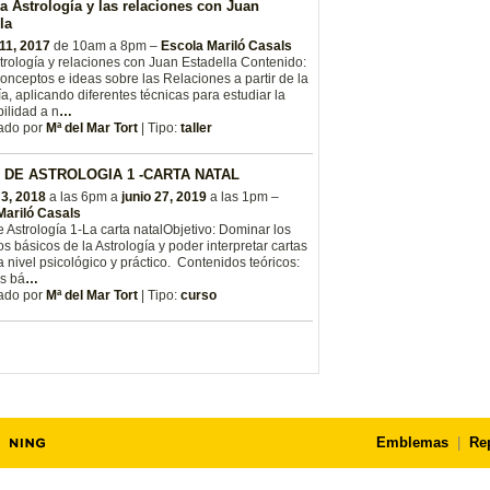
La Astrología y las relaciones con Juan
la
11, 2017
de 10am a 8pm –
Escola Mariló Casals
strología y relaciones con Juan Estadella Contenido:
onceptos e ideas sobre las Relaciones a partir de la
ía, aplicando diferentes técnicas para estudiar la
ilidad a n
…
ado por
Mª del Mar Tort
| Tipo:
taller
 DE ASTROLOGIA 1 -CARTA NATAL
 3, 2018
a las 6pm a
junio 27, 2019
a las 1pm –
Mariló Casals
 Astrología 1-La carta natal ​Objetivo: Dominar los
s básicos de la Astrología y poder interpretar cartas
a nivel psicológico y práctico. Contenidos teóricos:
s bá
…
ado por
Mª del Mar Tort
| Tipo:
curso
Emblemas
|
Re