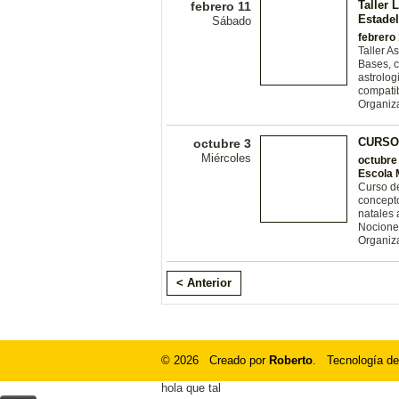
Taller 
febrero 11
Estadel
Sábado
febrero 
Taller A
Bases, c
astrolog
compatib
Organiz
CURSO
octubre 3
Miércoles
octubre
Escola 
Curso de
concepto
natales 
Nocione
Organiz
< Anterior
© 2026 Creado por
Roberto
. Tecnología de
hola que tal