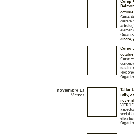
Cursp A
Belmon
octubre
Curso de
carrera 
astrolog
elemento
Organiz
dinero
,
Curso d
octubre
Curso As
concepto
natales 
Nocione
Organiz
Taller 
noviembre 13
reflejo
Viernes
noviemb
VIERNES
aspectos
social U
ellas la
Organiz