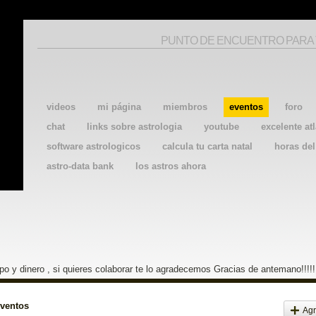
PUNTO DE ENCUENTRO PARA
videos
mi página
miembros
eventos
foro
chat
links sobre astrologia
youtube
excelente atl
software astrologicos
calcula tu carta natal
horas de
astro-data bank
los astros ahora
o y dinero , si quieres colaborar te lo agradecemos Gracias de antemano!!!!!
eventos
Agr