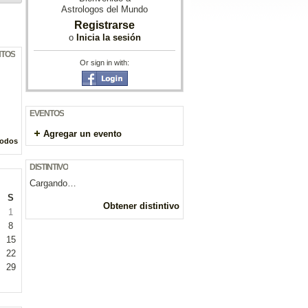
Astrologos del Mundo
Registrarse
o
Inicia la sesión
NTOS
Or sign in with:
EVENTOS
Agregar un evento
todos
DISTINTIVO
Cargando…
S
Obtener distintivo
1
8
15
22
29