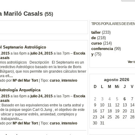
a Mariló Casals
(55)
TIPOS POPULARES DE EVE
taller
(233)
de
(218)
curso
(214)
l Septenario Astrológico
conferencia
(99)
, 2015
a las 6pm a
julio 24, 2015
a las 7pm –
Escola
y
(75)
Casals
Ver 
rios astrológicos Descripción El Septenario es un
redictivo Astrológico basado en la teoría de Boris
 (Búlgaro), que nos permite sin grandes cálculos tener
ura efi
…
agosto
2026
ado por
Mª del Mar Tort
| Tipo:
curso
,
intensivo
D
L
M
Mi
J
V
strología Arquetípica
, 2015
a las 6pm a
julio 24, 2015
a las 7pm –
Escola
2
3
4
5
6
7
Casals
9
10
11
12
13
14
: Basado en las equivalencias entre la carta astral y
de la psique según Carl G.Jung , el objetivo de este
16
17
18
19
20
21
 ubicar y superar estrés, ansiedad, complejos y
23
24
25
26
27
28
 trabajando
…
30
31
ado por
Mª del Mar Tort
| Tipo:
curso
,
intensivo