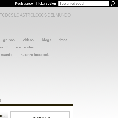
Registrarse
Iniciar sesión
 TODOS LO ASTROLOGOS DEL MUNDO
grupos
videos
blogs
fotos
as!!!!
efemerides
l mundo
nuestro facebook
!
egar
Bienvenido a