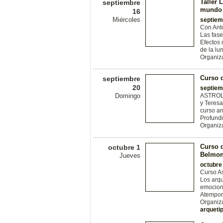
Taller 
septiembre
mundo 
16
Miércoles
septiem
Con Ant
Las fase
Efectos 
de la lu
Organiz
Curso d
septiembre
20
septiem
Domingo
ASTROLO
y Teresa
curso an
Profundi
Organiz
Curso d
octubre 1
Belmon
Jueves
octubre
Curso As
Los arqu
emocione
Atempora
Organiz
arqueti