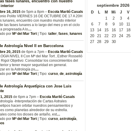
Las fases lunares, encuentro con nuestro
septiembre
2026
interior
bre 16, 2015
de 5pm a 8pm –
Escola Mariló Casals
D
L
M
Mi
J
V
onio Polito VIERNES 16 DE OCTUBRE DE 17 A 20H
1
2
3
4
s lunares, encuentro con nuestro mundo interior
6
7
8
9
10
11
de las fases lunares a lo largo del mes y en el ciclo
na progresada A lo
…
13
14
15
16
17
18
ado por
Mª del Mar Tort
| Tipo:
taller
,
fases
,
lunares
20
21
22
23
24
25
27
28
29
30
e Astrología Nivel II en Barccelona
bre 20, 2015
de 6pm a 7pm –
Escola Mariló Casals
GIA NIVEL II Con Mª del Mar Tort , Esther Rosselló
 Rigol Objetivo: Consolidar los conocimientos del
terior y tener mayor seguridad en general.
zar en la Astrología ps
…
ado por
Mª del Mar Tort
| Tipo:
curso
,
de
,
astrología
e Astrología Arquetípica con Jose Luis
te
 1, 2015
de 6pm a 7pm –
Escola Mariló Casals
trología -Interpretación de Cartas Astrales
etipos hacen orbitar nuestros pensamientos y
s como planetas alrededor de su estrella.
les como los dioses de antaño, est
…
ado por
Mª del Mar Tort
| Tipo:
curso
,
astrología
,
pos