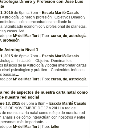
strología Dinero y Profesión con José Luis
te
 1, 2015
de 6pm a 7pm –
Escola Mariló Casals
 Astrología , dinero y profesión Objetivos Dinero y
profesional: cómo encontrarlos mediante la
ía. Significado económico y profesional de planetas,
s y casas. Ast
…
ado por
Mª del Mar Tort
| Tipo:
curso
,
de
,
astrología
,
y
,
profesión
e Astrología Nivel 1
 1, 2015
de 6pm a 7pm –
Escola Mariló Casals
trología - Iniciación Objetivo: Dominar los
s básicos de la Astrología y poder interpretar cartas
a nivel psicológico y práctico. Contenidos teóricos:
s básicas
…
ado por
Mª del Mar Tort
| Tipo:
curso
,
de
,
astrología
La red de aspectos de nuestra carta natal como
 de nuestra red social
re 13, 2015
de 5pm a 8pm –
Escola Mariló Casals
 13 DE NOVIEMBRE DE 17 A 20H La red de
 de nuestra carta natal como reflejo de nuestra red
n análisis de cómo interactúan con nosotros y entre
s personas más importante
…
ado por
Mª del Mar Tort
| Tipo:
taller