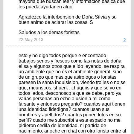
mayoria que buscan leer y informacion basica que
les pueda ayudar en algo.
Agradezco la interbension de Doña Silvia y su
buen animo de aclarar las cosas. S
Saludos a los demas foristas
22 May 2013
2
esto y no digo todos porque e encontrado
trabajos serios y frescos como las notas de doña
elisa y algunos otros que e ido leyendo, se respira
un ambiente que no es el ambiente general, sino
de un grupo que mas que astrologos o foristas
paresen la santa inquisision, viendo trolles o no se
que, mounstros, shuerk , chuquiis y que se yo en
todos lados, desconosco a que se debe, pero ya
varias personas an echo alusion a mi como
farsante y entonses pregunto? cuantos aqui tienen
una identidad fidedigna? cuantos usan sus
nombres y apellidos? cuantos ponen fotos en su
perfil? cuado me subscribi a este espacio no me
pidieron cedila de identidad, ni partida de
nacimiento. anoche en chat con otro forista entre al