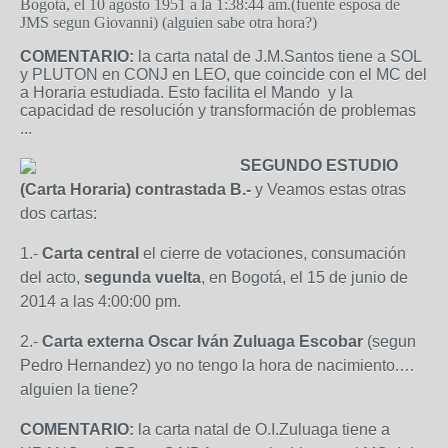
Bogotá, el 10 agosto 1951 a la 1:38:44 am.(fuente esposa de
JMS segun Giovanni) (alguien sabe otra hora?)
COMENTARIO:
la carta natal de J.M.Santos tiene a SOL
y PLUTON en CONJ en LEO, que coincide con el MC del
a Horaria estudiada. Esto facilita el Mando y la
capacidad de resolución y transformación de problemas
...
SEGUNDO ESTUDIO
(Carta Horaria) contrastada B.-
y Veamos estas otras
dos cartas:
1.-
Carta central
el cierre de votaciones, consumación
del acto,
segunda vuelta
, en Bogotá, el 15 de junio de
2014 a las 4:00:00 pm.
2.-
Carta externa Oscar Iván Zuluaga Escobar
(segun
Pedro Hernandez) yo no tengo la hora de nacimiento.…
alguien la tiene?
COMENTARIO:
la carta natal de O.I.Zuluaga tiene a