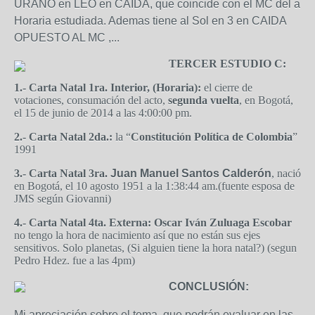
URANO en LEO en CAIDA, que coincide con el MC del a
Horaria estudiada. Ademas tiene al Sol en 3 en CAIDA
OPUESTO AL MC ,...
TERCER ESTUDIO C:
1.-
Carta Natal 1ra. Interior, (
Horaria):
el cierre de
votaciones, consumación del acto,
segunda vuelta
, en Bogotá,
el 15 de junio de 2014 a las 4:00:00 pm.
2.- Carta Natal 2da.:
la “
Constitución Política de Colombia
”
1991
3.-
Carta Natal 3ra.
Juan Manuel Santos Calderón
, nació
en Bogotá, el 10 agosto 1951 a la 1:38:44 am.(fuente esposa de
JMS según Giovanni)
4.-
Carta Natal 4ta. Externa: Oscar Iván Zuluaga Escobar
no tengo la hora de nacimiento así que no están sus ejes
sensitivos. Solo planetas, (Si alguien tiene la hora natal?) (segun
Pedro Hdez. fue a las 4pm)
CONCLUSIÓN:
Mi apreciación sobre el tema, que podrán evaluar en las