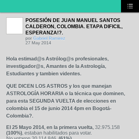
POSESIÓN DE JUAN MANUEL SANTOS
CALDERON, COLOMBIA. ETAPA DIFICIL,
ESPERANZA!?.
por
Gabriel Ramirez
27 May 2014
Hola estimad@s Astrólog@s profesionales,
investigador@s, Amantes de la Astrología,
Estudiantes y tambien videntes.
QUE DICEN LOS ASTROS y los que manejan
ASTROLOGÍA HORARIA o la técnica que dominen,
para esta SEGUNDA VUELTA de elecciones en
colombia el 15 de junio 2014 4pm en Bogotá-
Colombia?.
E
l 25
Mayo 2014,
en la primera vuelta,
32.975.158
(100%)
,
estaban habilitados para votar.
No votaron 20.114.846,
(61%)