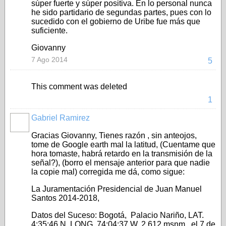
súper fuerte y súper positiva. En lo personal nunca
he sido partidario de segundas partes, pues con lo
sucedido con el gobierno de Uribe fue más que
suficiente.
Giovanny
7 Ago 2014
5
This comment was deleted
1
Gabriel Ramirez
Gracias Giovanny, Tienes razón , sin anteojos,
tome de Google earth mal la latitud, (Cuentame que
hora tomaste, habrá retardo en la transmisión de la
señal?), (borro el mensaje anterior para que nadie
la copie mal) corregida me dá, como sigue:
La Juramentación Presidencial de Juan Manuel
Santos 2014-2018,
Datos del Suceso: Bogotá, Palacio Nariño, LAT.
4:35:46 N, LONG. 74:04:37 W, 2.612 msnm, el 7 de