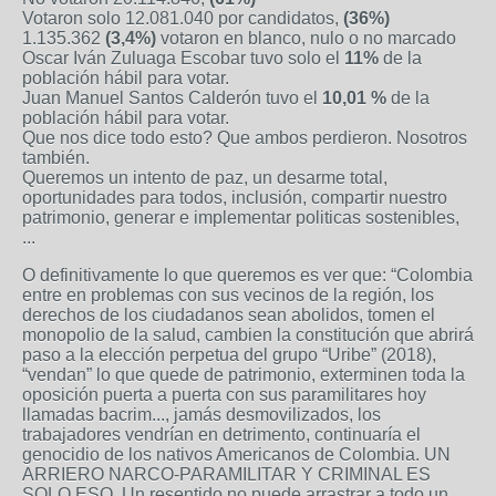
Votaron solo 12.081.040 por candidatos,
(36%)
1.135.362
(3,4%)
votaron en blanco, nulo o no marcado
Oscar Iván Zuluaga Escobar tuvo solo el
11%
de la
población hábil para votar.
Juan Manuel Santos Calderón tuvo el
10,01 %
de la
población hábil para votar.
Que nos dice todo esto? Que ambos perdieron. Nosotros
también.
Queremos un intento de paz, un desarme total,
oportunidades para todos, inclusión, compartir nuestro
patrimonio, generar e implementar politicas sostenibles,
...
O definitivamente lo que queremos es ver que: “
Colombia
entre en problemas con sus vecinos de la región, los
derechos de los ciudadanos sean abolidos, tomen el
monopolio de la salud, cambien la constitución que abrirá
paso a la elección perpetua del grupo “Uribe” (2018),
“vendan” lo q
ue quede de patrimonio, exterminen toda la
oposición puerta a puerta con sus paramilitares hoy
llamadas bacrim..., jamás desmovilizados, los
trabajadores vendrían en detrimento, continuaría el
genocidio de los nativos Americanos de Colombia. UN
ARRIERO NARCO-PARAMILITAR Y CRIMINAL ES
SOLO ESO. Un resentido no puede arrastrar a todo un