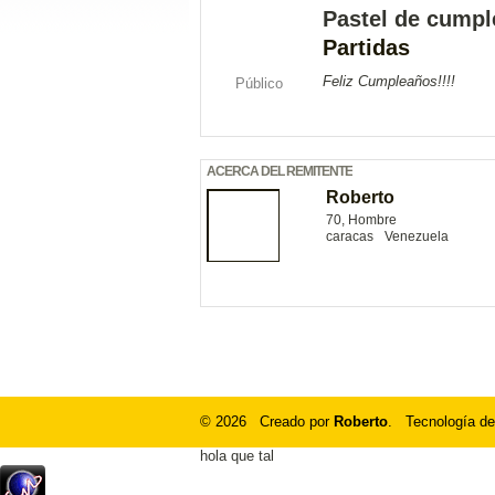
Pastel de cumpl
Partidas
Feliz Cumpleaños!!!!
Público
ACERCA DEL REMITENTE
Roberto
70, Hombre
caracas
Venezuela
© 2026 Creado por
Roberto
. Tecnología de
hola que tal