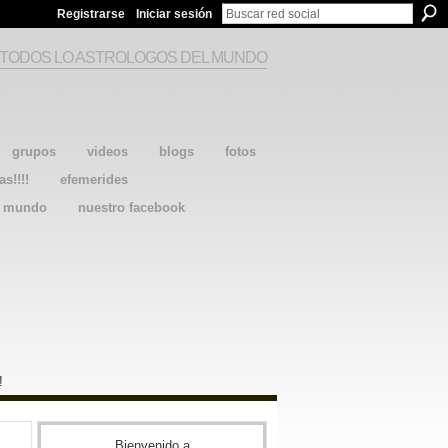
Registrarse
Iniciar sesión
 TODOS LO ASTROLOGOS DEL MUNDO
grupos
videos
blogs
fotos
as!!!!
efemerides
l mundo
nuestro facebook
!
Bienvenido a