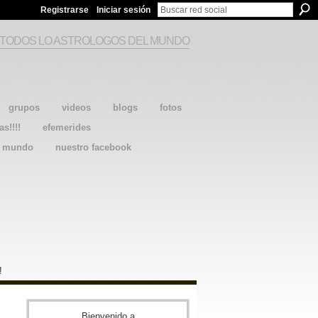
Registrarse
Iniciar sesión
 TODOS LO ASTROLOGOS DEL MUNDO
grupos
videos
blogs
fotos
as!!!!
efemerides
l mundo
nuestro facebook
!
Bienvenido a