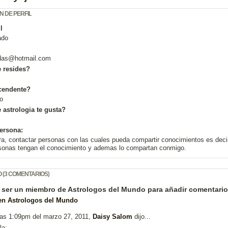
N DE PERFIL
l
ado
idas@
hotmail.com
 resides?
cendente?
io
 astrologia te gusta?
ersona:
ra, contactar personas con las cuales pueda compartir conocimientos es deci
rsonas tengan el conocimiento y ademas lo compartan conmigo.
 (3 COMENTARIOS)
 ser un miembro de Astrologos del Mundo para añadir comentario
 en Astrologos del Mundo
las 1:09pm del marzo 27, 2011,
Daisy Salom
dijo...
la: