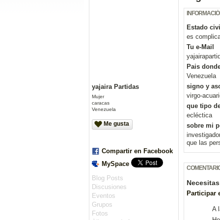
INFORMACIÓ
Estado civi
es complic
Tu e-Mail
yajairapart
Pais donde
Venezuela
signo y as
yajaira Partidas
virgo-acuar
Mujer
caracas
que tipo de
Venezuela
ecléctica
Me gusta
sobre mi p
investigado
que las pe
Compartir en Facebook
MySpace
COMENTARIO
Blog Posts
Necesitas
Discusiones
Participar
Eventos
Grupos
A 
Fotos
Ho