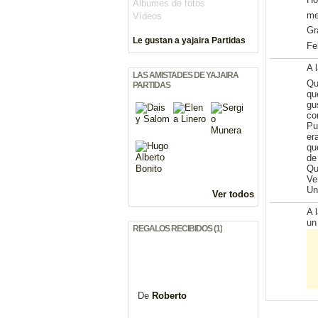
Álbumes de fotos
me
Vídeos
Gr
Le gustan a yajaira Partidas
Fe
A 
LAS AMISTADES DE YAJAIRA
Qu
PARTIDAS
qu
gu
co
Pu
er
qu
de
Qu
Ve
Un
Ver todos
A 
u
REGALOS RECIBIDOS (1)
De
Roberto