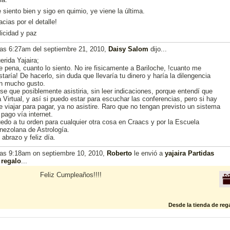
 siento bien y sigo en quimio, ye viene la última.
acias por el detalle!
licidad y paz
las 6:27am del septiembre 21, 2010,
Daisy Salom
dijo...
erida Yajaira;
e pena, cuanto lo siento. No ire fisicamente a Bariloche, !cuanto me
staría! De hacerlo, sin duda que llevaría tu dinero y haría la dilengencia
n mucho gusto.
se que posiblemente asistiria, sin leer indicaciones, porque entendí que
a Virtual, y así si puedo estar para escuchar las conferencias, pero si hay
e viajar para pagar, ya no asistire. Raro que no tengan previsto un sistema
 pago vía internet.
edo a tu orden para cualquier otra cosa en Craacs y por la Escuela
nezolana de Astrología.
 abrazo y feliz día.
las 9:18am on septiembre 10, 2010,
Roberto
le envió a
yajaira Partidas
n
regalo
...
Feliz Cumpleaños!!!!
Desde la tienda de reg