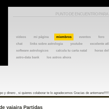
PUNTO DE ENCUENTRO PARA
videos
mi página
miembros
eventos
foro
chat
links sobre astrologia
youtube
excelente atl
software astrologicos
calcula tu carta natal
horas de
astro-data bank
los astros ahora
o y dinero , si quieres colaborar te lo agradecemos Gracias de antemano!!!!!
de yajaira Partidas