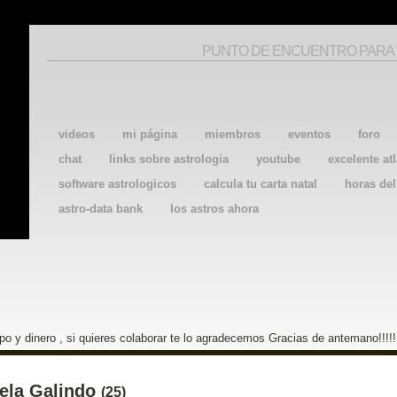
PUNTO DE ENCUENTRO PARA
videos
mi página
miembros
eventos
foro
chat
links sobre astrologia
youtube
excelente atl
software astrologicos
calcula tu carta natal
horas de
astro-data bank
los astros ahora
o y dinero , si quieres colaborar te lo agradecemos Gracias de antemano!!!!!
ela Galindo
(25)