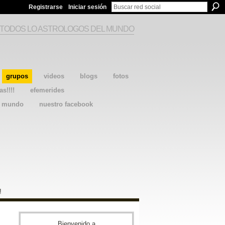
Registrarse
Iniciar sesión
 TODOS LO ASTROLOGOS DEL MUNDO
grupos
videos
blogs
fotos
as!!!!
efemerides
l mundo
nuestro facebook
!
Bienvenido a