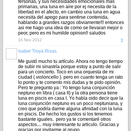
fersonas, y sus necesidades emocionales mas
primarias, una luna en aire por ej necesita de la
libertad en el afecto, en cambio una luna en agua
necesita del apego para sentirse contenida,
hablando a grandes razgos obviamente!!! entonces
asi me hago una idea de como se llevaran mejor o
peor, pero es mi humilde opinion!! saludos
16 Nov 2012
3
Isabel Troya Rivas
Me gustó mucho tu artículo. Ahora no tengo tiempo
de subir mi sinastría porque estoy a punto de salir
para un concierto. Toco en una orquesta de mi
ciudad ( violoncello ). pero en cuanto tenga un rato
lo ponto y te comento mis dudas y te pido opinión.
Pero te pregunto ya : Yo tengo luna conjunción
neptuno en libra ( casa II) y la otra persona tiene
luna en piscis en casa I. Yo había oido decir que la
luna conjunción neptuno es un poco neptuniana, y
creo que podría darme alguna afinidad con la luna
en piscis. De hecho los gustos si los tenemos
bastante iguales. pero ya te comentaré otros
aspectos.... muy interesante tu articulo. Gracias y
gracias por invitarme al grupo.