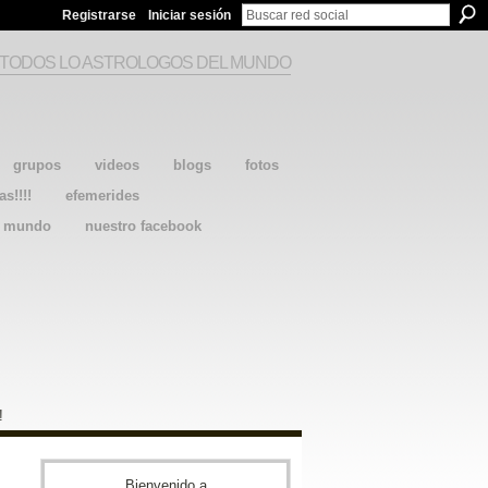
Registrarse
Iniciar sesión
 TODOS LO ASTROLOGOS DEL MUNDO
grupos
videos
blogs
fotos
as!!!!
efemerides
l mundo
nuestro facebook
!
Bienvenido a