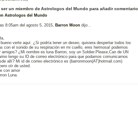
 ser un miembro de Astrologos del Mundo para añadir comentario
 en Astrologos del Mundo
las 8:05am del agosto 5, 2015,
Barron Moon
dijo...
la,
 bueno verte aquí. ¿Si podría tener un deseo, quisiera despertar todos los
as con el sonido de su respiración en mi cuello, eres hermosa! podemos
r amigos? ¿Mi nombre es luna Barron, soy un Soldier.Please,Can de UN
rino tengo su ID de correo electrónico para que podamos comunicarnos
sde allí? Mi id de correo electrónico es (barronmoon(AT)
hotmail.com
)
pero oír de usted.
e con amor
rron Luna.