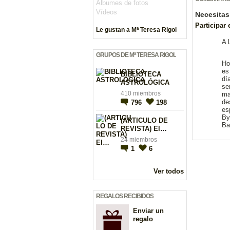
Álbumes de fotos
Vídeos
Necesitas
Participar
Le gustan a Mª Teresa Rigol
A 
GRUPOS DE Mª TERESA RIGOL
Ho
es
BIBLIOTECA
dí
ASTROLÓGICA
se
410 miembros
ma
de
796
198
es
By
(ARTICULO DE
Ba
REVISTA) El…
24 miembros
1
6
Ver todos
REGALOS RECIBIDOS
Enviar un
regalo