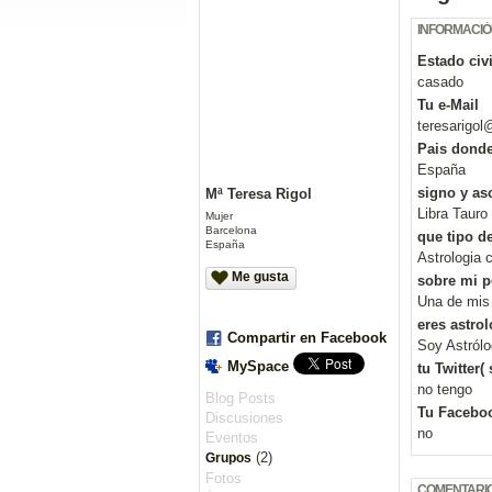
INFORMACIÓ
Estado civi
casado
Tu e-Mail
teresarigol
Pais donde
España
signo y as
Mª Teresa Rigol
Libra Tauro
Mujer
Barcelona
que tipo de
España
Astrologia c
Me gusta
sobre mi p
Una de mis p
eres astro
Compartir en Facebook
Soy Astrólo
MySpace
tu Twitter(
no tengo
Blog Posts
Tu Faceboo
Discusiones
no
Eventos
(2)
Grupos
Fotos
COMENTARIO