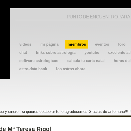
PUNTO DE ENCUENTRO PARA
videos
mi página
miembros
eventos
foro
chat
links sobre astrologia
youtube
excelente atl
software astrologicos
calcula tu carta natal
horas de
astro-data bank
los astros ahora
o y dinero , si quieres colaborar te lo agradecemos Gracias de antemano!!!!!
de Mª Teresa Rigol