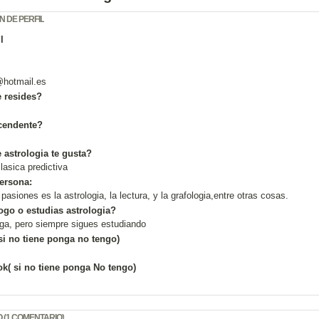
N DE PERFIL
l
@
hotmail.es
 resides?
cendente?
 astrologia te gusta?
lasica predictiva
ersona:
asiones es la astrologia, la lectura, y la grafologia,entre otras cosas.
logo o estudias astrologia?
ga, pero siempre sigues estudiando
 si no tiene ponga no tengo)
k( si no tiene ponga No tengo)
 (1 COMENTARIO)