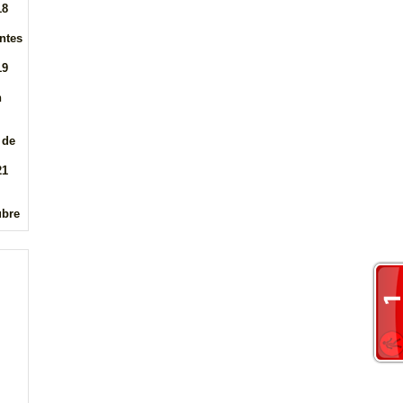
18
ntes
19
n
 de
21
ubre