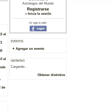
Astrologos del Mundo
Registrarse
o
Inicia la sesión
Or sign in with:
2 al
EVENTOS
21
Agregar un evento
30
0 al
DISTINTIVO
Cargando…
esde
Obtener distintivo
n
2 de