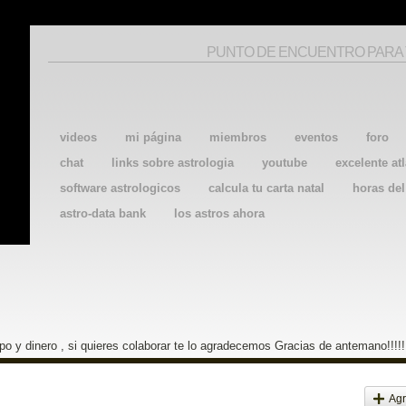
PUNTO DE ENCUENTRO PARA
videos
mi página
miembros
eventos
foro
chat
links sobre astrologia
youtube
excelente atl
software astrologicos
calcula tu carta natal
horas de
astro-data bank
los astros ahora
o y dinero , si quieres colaborar te lo agradecemos Gracias de antemano!!!!!
Agr