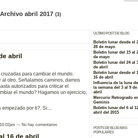
 Archivo abril 2017
(3)
ÚLTIMO POST DE BLOG
Boletin lunar desde el 2
28 de mayo
Boletin lunar del 15 al 
de abril
de mayo
Boletin lunar del 24 al 
de abril
Boletin lunar desde el 1
 cruzadas para cambiar el mundo.
16 de abril
 al otro. Señalamos caminos, damos
Influencia de la luna d
sta autorizados para criticar el
la semana del 3 al 9 de
ambiar el mundo?
Hagamos un ejercicio,
abril
Mercurio Retrogrado e
Geminis
s empezado por ti?. Si…
Boletin lunar del 6 al 1
abril del 2015
as 10:02pm — No hay comentarios
POSTS DE BLOG MÁS
POPULARES
al 16 de abril