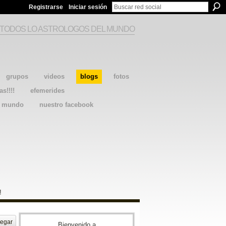
Registrarse
Iniciar sesión
 TODOS LO ASTROLOGOS DEL MUNDO
grupos
videos
blogs
fotos
as!!!!
efemerides
l mundo
nuestro facebook
!
egar
Bienvenido a