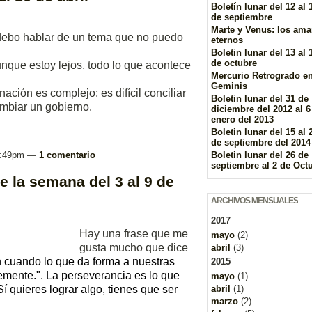
Boletín lunar del 12 al 
de septiembre
Marte y Venus: los ama
 debo hablar de un tema que no puedo
eternos
Boletin lunar del 13 al 
de octubre
que estoy lejos, todo lo que acontece
Mercurio Retrogrado e
Geminis
ción es complejo; es difícil conciliar
Boletin lunar del 31 de
ambiar un gobierno.
diciembre del 2012 al 6
enero del 2013
Boletin lunar del 15 al 
de septiembre del 2014
s 9:49pm —
1 comentario
Boletin lunar del 26 de
septiembre al 2 de Oct
e la semana del 3 al 9 de
ARCHIVOS MENSUALES
2017
Hay una frase que me
mayo
(2)
gusta mucho que dice
abril
(3)
 cuando lo que da forma a nuestras
2015
emente.". La perseverancia es lo que
mayo
(1)
 quieres lograr algo, tienes que ser
abril
(1)
marzo
(2)