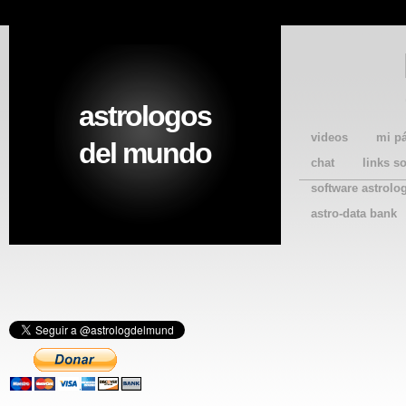
astrologos
videos
mi p
del mundo
chat
links s
software astrolo
astro-data bank