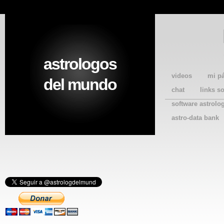
astrologos
videos
mi p
del mundo
chat
links s
software astrolo
astro-data bank