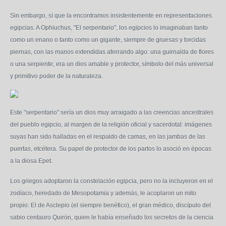
Sin embargo, sí que la encontramos insistentemente en representaciones
egipcias. A Ophiuchus, "El serpentario", los egipcios lo imaginaban tanto
como un enano o tanto como un gigante, siempre de gruesas y torcidas
piernas, con las manos extendidas aferrando algo: una guirnalda de flores
o una serpiente; era un dios amable y protector, símbolo del más universal
y primitivo poder de la naturaleza.
Este "serpentario" sería un dios muy arraigado a las creencias ancestrales
del pueblo egipcio, al margen de la religión oficial y sacerdotal: imágenes
suyas han sido halladas en el respaldo de camas, en las jambas de las
puertas, etcétera. Su papel de protector de los partos lo asoció en épocas
a la diosa Epet.
Los griegos adoptaron la constelación egipcia, pero no la incluyeron en el
zodíaco, heredado de Mesopotamia y además, le acoplaron un mito
propio: El de Asclepio (el siempre benéfico), el gran médico, discípulo del
sabio centauro Quirón, quien le había enseñado los secretos de la ciencia