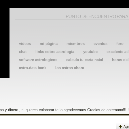
PUNTO DE ENCUENTRO PARA
videos
mi página
miembros
eventos
foro
chat
links sobre astrologia
youtube
excelente atl
software astrologicos
calcula tu carta natal
horas de
astro-data bank
los astros ahora
o y dinero , si quieres colaborar te lo agradecemos Gracias de antemano!!!!!
Agr