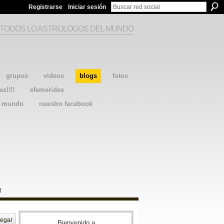
Registrarse
Iniciar sesión
 TODOS LO ASTROLOGOS DEL MUNDO
grupos
videos
blogs
fotos
as!!!!
efemerides
l mundo
nuestro facebook
!
egar
Bienvenido a