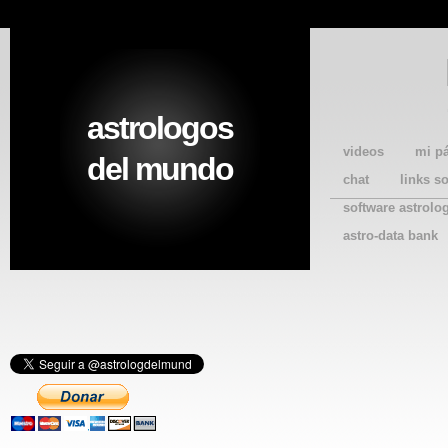
astrologos
videos
mi p
del mundo
chat
links s
software astrolo
astro-data bank