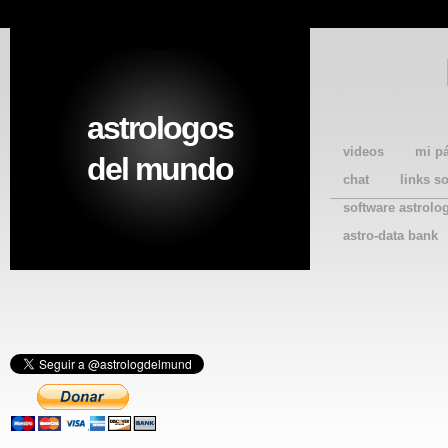
astrologos
videos
mi p
del mundo
chat
links s
software astrolo
astro-data bank