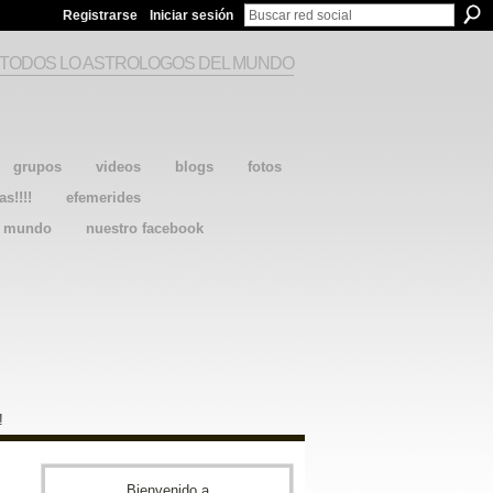
Registrarse
Iniciar sesión
 TODOS LO ASTROLOGOS DEL MUNDO
grupos
videos
blogs
fotos
as!!!!
efemerides
l mundo
nuestro facebook
!
Bienvenido a