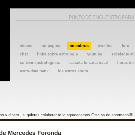
PUNTO DE ENCUENTRO PARA
videos
mi página
miembros
eventos
foro
chat
links sobre astrologia
youtube
excelente atl
software astrologicos
calcula tu carta natal
horas de
astro-data bank
los astros ahora
o y dinero , si quieres colaborar te lo agradecemos Gracias de antemano!!!!!
 de Mercedes Foronda