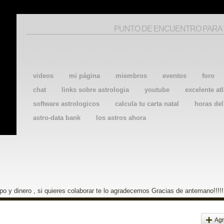
PUNTO DE ENCUENTRO PARA
videos
mi página
miembros
eventos
foro
chat
links sobre astrologia
youtube
excelente atl
software astrologicos
calcula tu carta natal
horas de
astro-data bank
los astros ahora
o y dinero , si quieres colaborar te lo agradecemos Gracias de antemano!!!!!
Agr