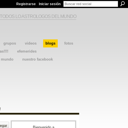
Registrarse
Iniciar sesión
 TODOS LO ASTROLOGOS DEL MUNDO
grupos
videos
blogs
fotos
as!!!!
efemerides
l mundo
nuestro facebook
!
egar
Bienvenido a