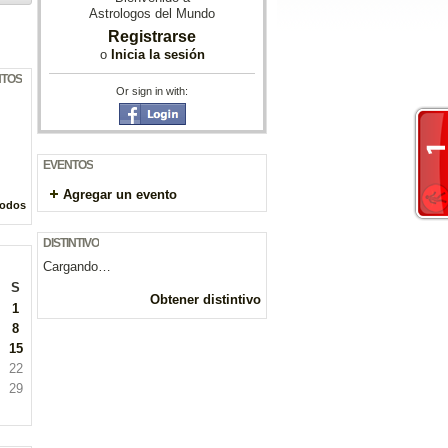
Astrologos del Mundo
Registrarse
o
Inicia la sesión
NTOS
Or sign in with:
EVENTOS
Agregar un evento
todos
DISTINTIVO
Cargando…
S
Obtener distintivo
1
8
15
22
29