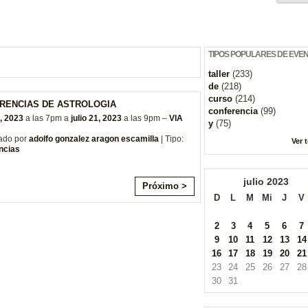
TIPOS POPULARES DE EVE
taller
(233)
de
(218)
curso
(214)
RENCIAS DE ASTROLOGIA
conferencia
(99)
, 2023
a las 7pm a
julio 21, 2023
a las 9pm –
VIA
y
(75)
ado por
adolfo gonzalez aragon escamilla
| Tipo:
Ver 
ncias
julio
2023
Próximo >
D
L
M
Mi
J
V
2
3
4
5
6
7
9
10
11
12
13
14
16
17
18
19
20
21
23
24
25
26
27
28
30
31