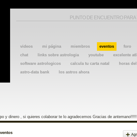
PUNTO DE ENCUENTRO PARA
videos
mi página
miembros
eventos
foro
chat
links sobre astrologia
youtube
excelente atl
software astrologicos
calcula tu carta natal
horas de
astro-data bank
los astros ahora
o y dinero , si quieres colaborar te lo agradecemos Gracias de antemano!!!!!
eventos
Agr