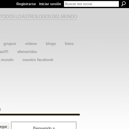
Registrarse
Iniciar sesión
 TODOS LO ASTROLOGOS DEL MUNDO
grupos
videos
blogs
fotos
as!!!!
efemerides
l mundo
nuestro facebook
!
egar
Bienvenido a