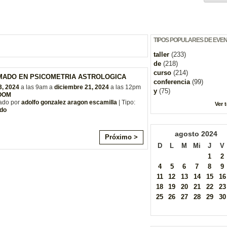
TIPOS POPULARES DE EVE
taller
(233)
de
(218)
curso
(214)
MADO EN PSICOMETRIA ASTROLOGICA
conferencia
(99)
3, 2024
a las 9am a
diciembre 21, 2024
a las 12pm
y
(75)
ZOOM
ado por
adolfo gonzalez aragon escamilla
| Tipo:
Ver 
do
agosto
2024
Próximo >
D
L
M
Mi
J
V
1
2
4
5
6
7
8
9
11
12
13
14
15
16
18
19
20
21
22
23
25
26
27
28
29
30