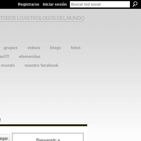
Registrarse
Iniciar sesión
 TODOS LO ASTROLOGOS DEL MUNDO
grupos
videos
blogs
fotos
as!!!!
efemerides
l mundo
nuestro facebook
!
egar
Bienvenido a