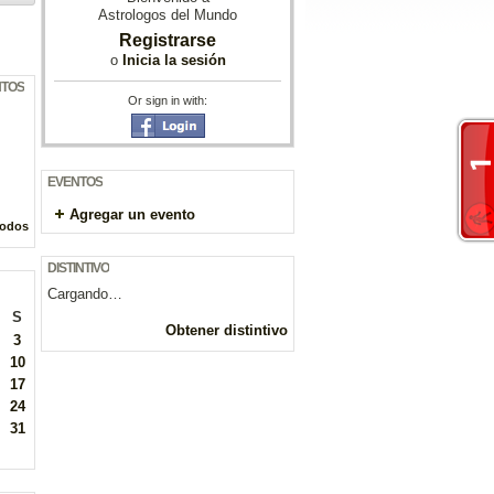
Astrologos del Mundo
Registrarse
o
Inicia la sesión
NTOS
Or sign in with:
EVENTOS
Agregar un evento
todos
DISTINTIVO
Cargando…
S
Obtener distintivo
3
10
17
24
31