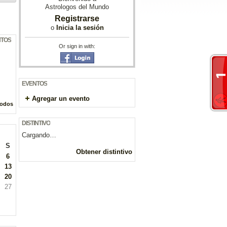
Astrologos del Mundo
Registrarse
o
Inicia la sesión
NTOS
Or sign in with:
EVENTOS
Agregar un evento
todos
DISTINTIVO
Cargando…
S
Obtener distintivo
6
13
20
27