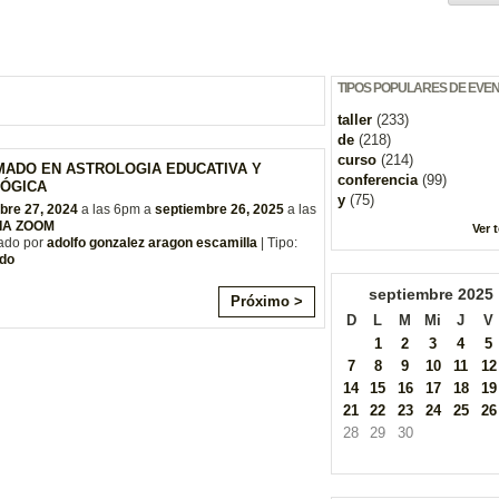
TIPOS POPULARES DE EVE
taller
(233)
de
(218)
curso
(214)
MADO EN ASTROLOGIA EDUCATIVA Y
conferencia
(99)
ÓGICA
y
(75)
bre 27, 2024
a las 6pm a
septiembre 26, 2025
a las
IA ZOOM
Ver 
ado por
adolfo gonzalez aragon escamilla
| Tipo:
do
septiembre
2025
Próximo >
D
L
M
Mi
J
V
1
2
3
4
5
7
8
9
10
11
12
14
15
16
17
18
19
21
22
23
24
25
26
28
29
30