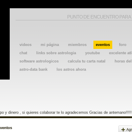
PUNTO DE ENCUENTRO PARA
videos
mi página
miembros
eventos
foro
chat
links sobre astrologia
youtube
excelente atl
software astrologicos
calcula tu carta natal
horas de
astro-data bank
los astros ahora
o y dinero , si quieres colaborar te lo agradecemos Gracias de antemano!!!!!
eventos
Agr