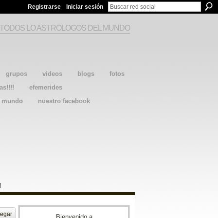
Registrarse
Iniciar sesión
 TODOS LO ASTROLOGOS DEL MUNDO
grupos
videos
blogs
fotos
as!!!!
efemerides
l mundo
nuestro facebook
!
egar
Bienvenido a