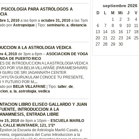
septiembre
2026
 PSICOLOGÍA PARA ASTRÓLOGOS A
D
L
M
Mi
J
V
CIA
1
2
3
4
bre 1, 2010
a las 6pm a
octubre 31, 2010
a las 7pm
ado por
Astropsique
| Tipo:
seminario
,
a
,
distancia
6
7
8
9
10
11
13
14
15
16
17
18
20
21
22
23
24
25
27
28
29
30
DUCCION A LA ASTROLOGIA VEDICA
re 4, 2010
de 3pm a 6pm –
ASOCIACION DE YOGA
NDA DE PUERTO RICO
ES DE INTRODUCCION A LA ASTROLOGIA VEDICA
DO POR VSA BELIA VILLAFAÑE (PARAMESHVARI)
H GURU DE SRI JAGANNATH CENTER
ACHYUTA GURUKULAM CONOCE TU PRESENTE,
 Y FUTURO POR M
…
ado por
BELIA VILLAFANE
| Tipo:
taller
,
de
,
ccion
,
a
,
la
,
astrologia
,
vedica
NTACION LIBRO ELISEO GALLARDO Y JUAN
FUENTE, INTRODUCCION A LA
ANAMNESIS, ENTRADA LIBRE
re 15, 2010
de 8pm a 10pm –
ESCUELA MARILO
, CALLE MUNTANER, 121, 1º2º
 Epsilon,la Escuela de Astrología Mariló Casals, y
vera, organizadora del Curso Introduccion a la