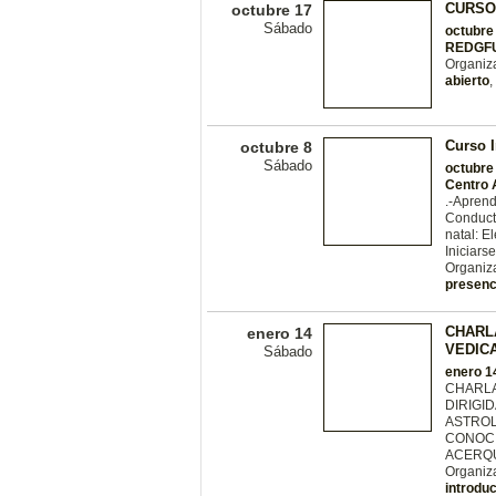
CURSO
octubre 17
Sábado
octubre
REDGF
Organiz
abierto
,
Curso I
octubre 8
Sábado
octubre
Centro 
.-Aprend
Conductu
natal: E
Iniciars
Organiz
presenc
CHARL
enero 14
VEDIC
Sábado
enero 1
CHARLA
DIRIGI
ASTROL
CONOCI
ACERQU
Organiz
introdu