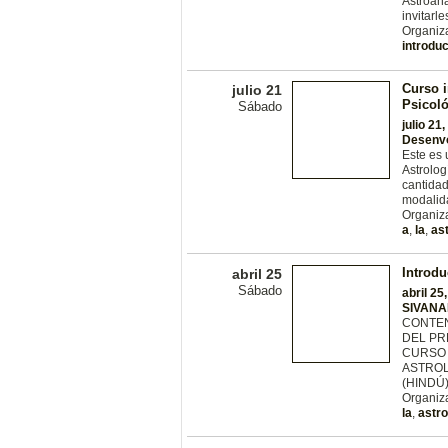
Astroana
invitar
Organiz
introdu
Curso i
julio 21
Psicol
Sábado
julio 21
Desenv
Este es 
Astrolog
cantida
modalida
Organiz
a
,
la
,
as
Introdu
abril 25
Sábado
abril 25
SIVANA
CONTEN
DEL PR
CURSO 
ASTROL
(HINDÚ
Organiz
la
,
astro