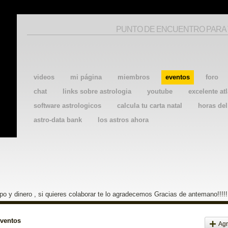
PUNTO DE ENCUENTRO PARA
videos
mi página
miembros
eventos
foro
chat
links sobre astrologia
youtube
excelente atl
software astrologicos
calcula tu carta natal
horas de
astro-data bank
los astros ahora
o y dinero , si quieres colaborar te lo agradecemos Gracias de antemano!!!!!
eventos
Agr