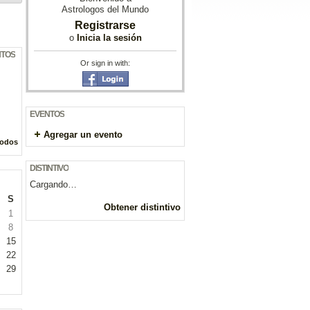
Astrologos del Mundo
Registrarse
o
Inicia la sesión
NTOS
Or sign in with:
EVENTOS
Agregar un evento
todos
DISTINTIVO
Cargando…
S
Obtener distintivo
1
8
15
22
29