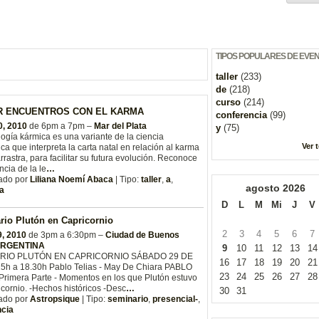
TIPOS POPULARES DE EVE
taller
(233)
de
(218)
curso
(214)
R ENCUENTROS CON EL KARMA
conferencia
(99)
0, 2010
de 6pm a 7pm –
Mar del Plata
y
(75)
logía kármica es una variante de la ciencia
Ver 
ica que interpreta la carta natal en relación al karma
rrastra, para facilitar su futura evolución. Reconoce
ncia de la le
…
ado por
Liliana Noemí Abaca
| Tipo:
taller
,
a
,
agosto
2026
ia
D
L
M
Mi
J
V
rio Plutón en Capricornio
2
3
4
5
6
7
, 2010
de 3pm a 6:30pm –
Ciudad de Buenos
 ARGENTINA
9
10
11
12
13
14
RIO PLUTÓN EN CAPRICORNIO SÁBADO 29 DE
16
17
18
19
20
21
5h a 18.30h Pablo Telias - May De Chiara PABLO
23
24
25
26
27
28
Primera Parte - Momentos en los que Plutón estuvo
cornio. -Hechos históricos -Desc
…
30
31
ado por
Astropsique
| Tipo:
seminario
,
presencial-
,
ncia