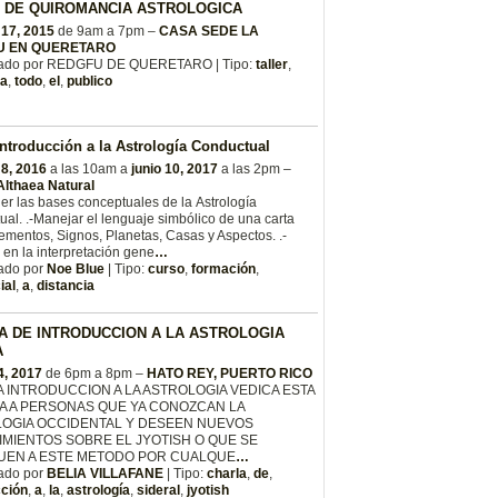
 DE QUIROMANCIA ASTROLOGICA
 17, 2015
de 9am a 7pm –
CASA SEDE LA
U EN QUERETARO
ado por REDGFU DE QUERETARO | Tipo:
taller
,
a
,
todo
,
el
,
publico
ntroducción a la Astrología Conductual
 8, 2016
a las 10am a
junio 10, 2017
a las 2pm –
Althaea Natural
er las bases conceptuales de la Astrología
al. .-Manejar el lenguaje simbólico de una carta
lementos, Signos, Planetas, Casas y Aspectos. .-
e en la interpretación gene
…
ado por
Noe Blue
| Tipo:
curso
,
formación
,
ial
,
a
,
distancia
A DE INTRODUCCION A LA ASTROLOGIA
A
4, 2017
de 6pm a 8pm –
HATO REY, PUERTO RICO
 INTRODUCCION A LA ASTROLOGIA VEDICA ESTA
DA A PERSONAS QUE YA CONOZCAN LA
OGIA OCCIDENTAL Y DESEEN NUEVOS
MIENTOS SOBRE EL JYOTISH O QUE SE
EN A ESTE METODO POR CUALQUE
…
ado por
BELIA VILLAFANE
| Tipo:
charla
,
de
,
cción
,
a
,
la
,
astrología
,
sideral
,
jyotish