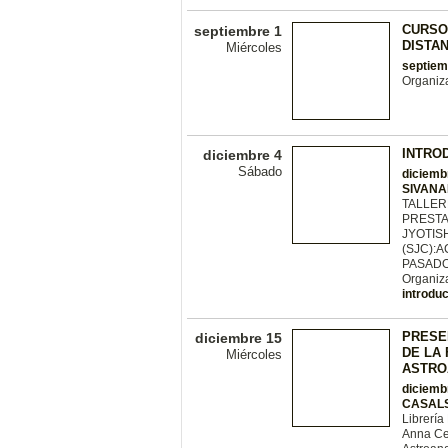
CURSO
septiembre 1
DISTAN
Miércoles
septiem
Organiz
INTRO
diciembre 4
Sábado
diciemb
SIVANA
TALLER
PRESTA
JYOTIS
(SJC):
PASADO
Organiz
introdu
PRESE
diciembre 15
DE LA 
Miércoles
ASTRO
diciemb
CASALS
Librería
Anna Cer