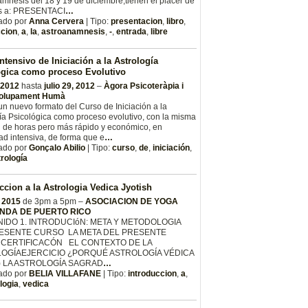
mnesis del 18 y 19 de diciembre,tienen el placer de
les a: PRESENTACI
…
ado por
Anna Cervera
| Tipo:
presentacion
,
libro
,
ccion
,
a
,
la
,
astroanamnesis
,
-
,
entrada
,
libre
ntensivo de Iniciación a la Astrología
ógica como proceso Evolutivo
, 2012
hasta
julio 29, 2012
–
Àgora Psicoteràpia i
olupament Humà
un nuevo formato del Curso de Iniciación a la
ía Psicológica como proceso evolutivo, con la misma
d de horas pero más rápido y económico, en
d intensiva, de forma que e
…
ado por
Gonçalo Abilio
| Tipo:
curso
,
de
,
iniciación
,
trología
ccion a la Astrologia Vedica Jyotish
, 2015
de 3pm a 5pm –
ASOCIACION DE YOGA
NDA DE PUERTO RICO
IDO 1. INTRODUCIóN: META Y METODOLOGIA
ESENTE CURSO LA META DEL PRESENTE
CERTIFICACÓN EL CONTEXTO DE LA
OGÍAEJERCICIO ¿PORQUÉ ASTROLOGÍA VÉDICA
) LA ASTROLOGÍA SAGRAD
…
ado por
BELIA VILLAFANE
| Tipo:
introduccion
,
a
,
logia
,
vedica