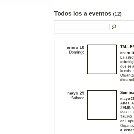
Todos los a eventos
(12)
TALLE
enero 10
Domingo
enero 1
La astro
astrológ
que se a
la existe
Organiz
distanc
Semina
mayo 29
Sábado
mayo 29
Aires,
SEMINA
MAYO, 1
TELIAS 
en Capri
Organiz
a
,
dista