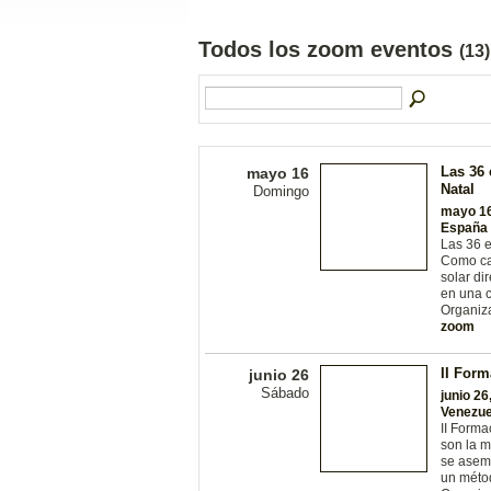
Todos los zoom eventos
(13)
Las 36 
mayo 16
Natal
Domingo
mayo 16
España
Las 36 e
Como cal
solar di
en una c
Organiza
zoom
II For
junio 26
Sábado
junio 26
Venezue
II Form
son la m
se asem
un méto