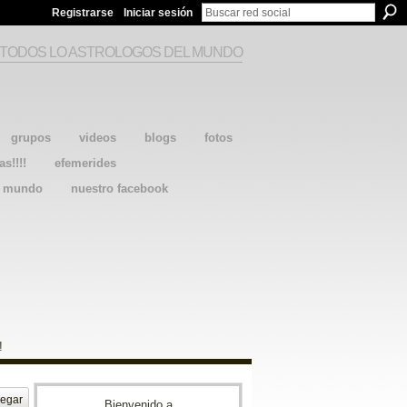
Registrarse
Iniciar sesión
 TODOS LO ASTROLOGOS DEL MUNDO
grupos
videos
blogs
fotos
as!!!!
efemerides
l mundo
nuestro facebook
!
egar
Bienvenido a