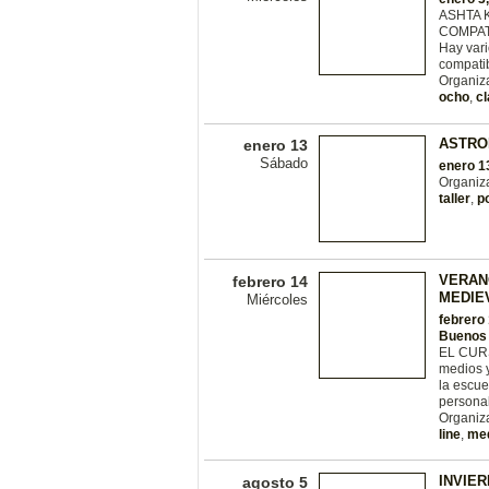
ASHTA 
COMPAT
Hay vari
compatib
Organiza
ocho
,
c
ASTRO
enero 13
Sábado
enero 1
Organiz
taller
,
p
VERAN
febrero 14
MEDIE
Miércoles
febrero
Buenos 
EL CURS
medios 
la escue
personal
Organiza
line
,
med
INVIE
agosto 5