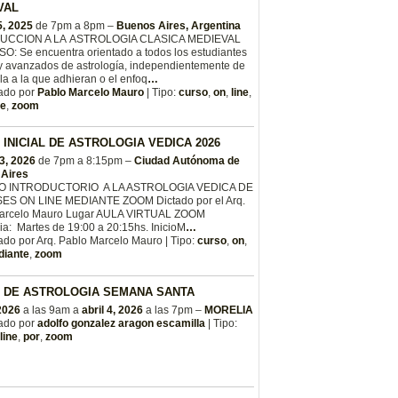
VAL
5, 2025
de 7pm a 8pm –
Buenos Aires, Argentina
UCCION A LA ASTROLOGIA CLASICA MEDIEVAL
O: Se encuentra orientado a todos los estudiantes
y avanzados de astrología, independientemente de
la a la que adhieran o el enfoq
…
ado por
Pablo Marcelo Mauro
| Tipo:
curso
,
on
,
line
,
te
,
zoom
INICIAL DE ASTROLOGIA VEDICA 2026
3, 2026
de 7pm a 8:15pm –
Ciudad Autónoma de
Aires
 INTRODUCTORIO A LA ASTROLOGIA VEDICA DE
ES ON LINE MEDIANTE ZOOM Dictado por el Arq.
arcelo Mauro Lugar AULA VIRTUAL ZOOM
ia: Martes de 19:00 a 20:15hs. InicioM
…
do por Arq. Pablo Marcelo Mauro | Tipo:
curso
,
on
,
iante
,
zoom
 DE ASTROLOGIA SEMANA SANTA
 2026
a las 9am a
abril 4, 2026
a las 7pm –
MORELIA
ado por
adolfo gonzalez aragon escamilla
| Tipo:
line
,
por
,
zoom