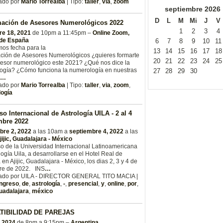
ado por
Mario Torrealba
| Tipo:
taller
,
via
,
zoom
septiembre
2026
D
L
M
Mi
J
V
rmación de Asesores Numerológicos 2022
1
2
3
4
re 18, 2021
de 10pm a 11:45pm –
Online Zoom,
 de España
6
7
8
9
10
11
os fecha para la
13
14
15
16
17
18
ación de Asesores Numerológicos ¿quieres formarte
20
21
22
23
24
25
esor numerológico este 2021? ¿Qué nos dice la
ogía? ¿Cómo funciona la numerología en nuestras
27
28
29
30
…
ado por
Mario Torrealba
| Tipo:
taller
,
via
,
zoom
,
ogía
o Internacional de Astrología UILA - 2 al 4
mbre 2022
bre 2, 2022
a las 10am a
septiembre 4, 2022
a las
jijic, Guadalajara - México
 de la Universidad Internacional Latinoamericana
logía Uila, a desarrollarse en el Hotel Real de
en Ajijic, Guadalajara - México, los dias 2, 3 y 4 de
re de 2022. INS
…
ado por UILA - DIRECTOR GENERAL TITO MACIA |
ngreso
,
de
,
astrología
,
-
,
presencial
,
y
,
online
,
por
,
uadalajara
,
méxico
TIBILIDAD DE PAREJAS
, 2024
de 8pm a 9:15pm –
Argentina