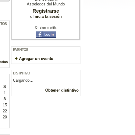
Astrologos del Mundo
Registrarse
o
Inicia la sesión
NTOS
Or sign in with:
EVENTOS
Agregar un evento
todos
DISTINTIVO
Cargando…
S
Obtener distintivo
1
8
15
22
29