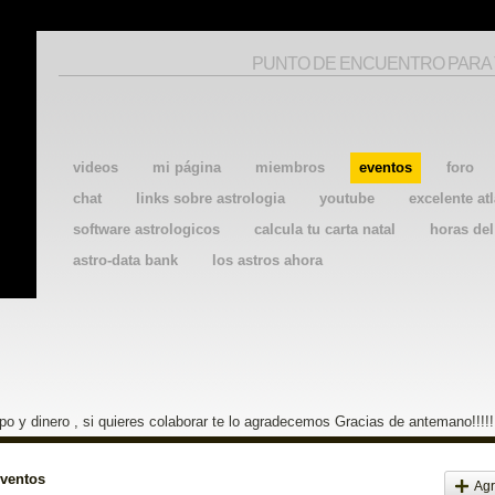
PUNTO DE ENCUENTRO PARA
videos
mi página
miembros
eventos
foro
chat
links sobre astrologia
youtube
excelente atl
software astrologicos
calcula tu carta natal
horas de
astro-data bank
los astros ahora
o y dinero , si quieres colaborar te lo agradecemos Gracias de antemano!!!!!
eventos
Agr