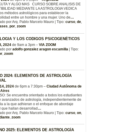
KUTA Y ALGO MAS CURSO SOBRE ANALISIS DE
IBILIDAD MEDIANTE LA ASTROLOGIA VEDICA
os métodos astrológicos para establecer la
ilidad entre un hombre y una mujer. Uno de
…
do por Arq. Pablo Marcelo Mauro | Tipo:
curso
,
de
,
lases
,
por
,
zoom
LOGIA Y LOS CODIGOS PSICOGENÉTICOS
3, 2024
de 9am a 3pm –
VIA ZOOM
ado por
adolfo gonzalez aragon escamilla
| Tipo:
or
,
zoom
O 2024: ELEMENTOS DE ASTROLOGÍA
VAL
 14, 2024
de 6pm a 7:30pm –
Ciudad Autónoma de
Aires
O: Se encuentra orientado a todos los estudiantes
y avanzados de astrología, independientemente de
la a la que adhieran o el enfoque de abordaje
 que hallan desarrollad
…
do por Arq. Pablo Marcelo Mauro | Tipo:
curso
,
on
,
iante
,
zoom
RNO 2025: ELEMENTOS DE ASTROLOGÍA