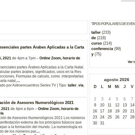
TIPOS POPULARES DE EVE
taller
(233)
de
(218)
curso
(214)
esenciales partes Árabes Aplicadas a la Carta
conferencia
(99)
y
(75)
, 2021
de 4pm a 7pm –
Online Zoom, horario de
Ver 
senciales partes Árabes Aplicadas a la Carta Natal.
cular partes árabes, significados, usos en la Rev.
recciones, Formulas de calculo, como interpretarlas
agosto
2026
arta natal,
…
do por Astroencuentros Series TV | Tipo:
taller
,
via
,
D
L
M
Mi
J
V
2
3
4
5
6
7
mación de Asesores Numerológicos 2021
9
10
11
12
13
14
, 2021
de 4pm a 6pm –
Online Zoom, horario de
16
17
18
19
20
21
la
23
24
25
26
27
28
ación de Asesores Numerológicos 2021 Los números
anifestación externa de los principios básicos que
30
31
ejan a la formación del mundo. La numerología es
do de los números par
…