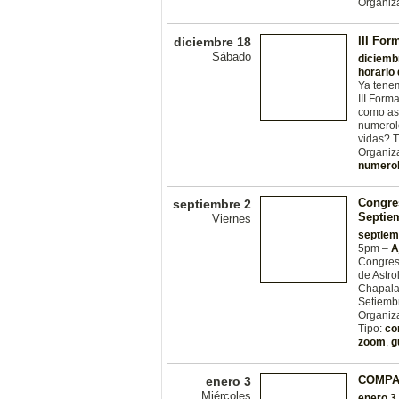
Organiz
III Fo
diciembre 18
Sábado
diciemb
horario
Ya tenem
III Form
como as
numerol
vidas? T
Organiz
numerol
Congres
septiembre 2
Septie
Viernes
septiem
5pm –
A
Congreso
de Astro
Chapala 
Setiemb
Organiz
Tipo:
co
zoom
,
g
COMPA
enero 3
Miércoles
enero 3