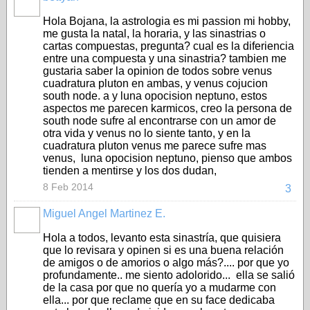
Hola Bojana, la astrologia es mi passion mi hobby,
me gusta la natal, la horaria, y las sinastrias o
cartas compuestas, pregunta? cual es la diferiencia
entre una compuesta y una sinastria? tambien me
gustaria saber la opinion de todos sobre venus
cuadratura pluton en ambas, y venus cojucion
south node. a y luna opocision neptuno, estos
aspectos me parecen karmicos, creo la persona de
south node sufre al encontrarse con un amor de
otra vida y venus no lo siente tanto, y en la
cuadratura pluton venus me parece sufre mas
venus, luna opocision neptuno, pienso que ambos
tienden a mentirse y los dos dudan,
8 Feb 2014
3
Miguel Angel Martinez E.
Hola a todos, levanto esta sinastría, que quisiera
que lo revisara y opinen si es una buena relación
de amigos o de amorios o algo más?.... por que yo
profundamente.. me siento adolorido... ella se salió
de la casa por que no quería yo a mudarme con
ella... por que reclame que en su face dedicaba