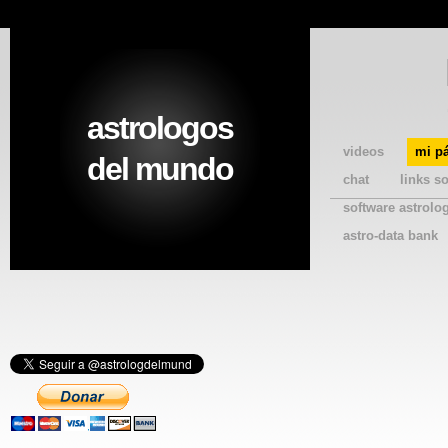
astrologos
videos
mi p
del mundo
chat
links s
software astrolo
astro-data bank