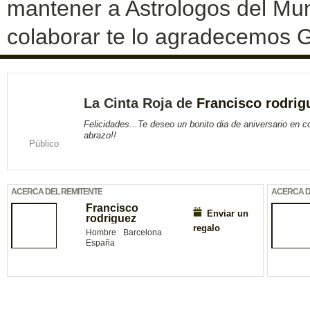
mantener a Astrologos del Mun
colaborar te lo agradecemos G
La Cinta Roja de
Francisco rodrig
Felicidades...Te deseo un bonito dia de aniversario en 
abrazo!!
Público
ACERCA DEL REMITENTE
ACERCA D
Francisco
Enviar un
rodriguez
regalo
Hombre
Barcelona
España