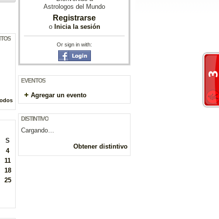
Astrologos del Mundo
Registrarse
o
Inicia la sesión
NTOS
Or sign in with:
EVENTOS
Agregar un evento
todos
DISTINTIVO
Cargando…
S
Obtener distintivo
4
11
18
25