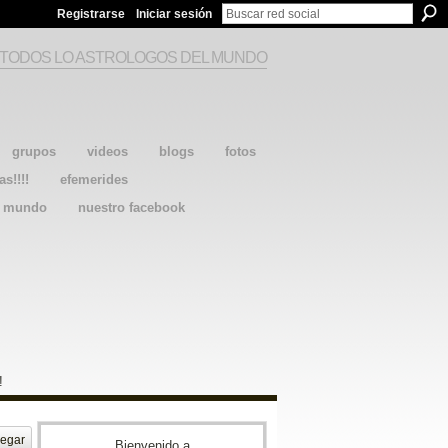
Registrarse
Iniciar sesión
 TODOS LO ASTROLOGOS DEL MUNDO
grupos
videos
blogs
fotos
as!!!!
efemerides
l mundo
nuestro facebook
!
egar
Bienvenido a