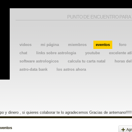
PUNTO DE ENCUENTRO PARA
videos
mi página
miembros
eventos
foro
chat
links sobre astrologia
youtube
excelente atl
software astrologicos
calcula tu carta natal
horas de
astro-data bank
los astros ahora
o y dinero , si quieres colaborar te lo agradecemos Gracias de antemano!!!!!
eventos
Agr