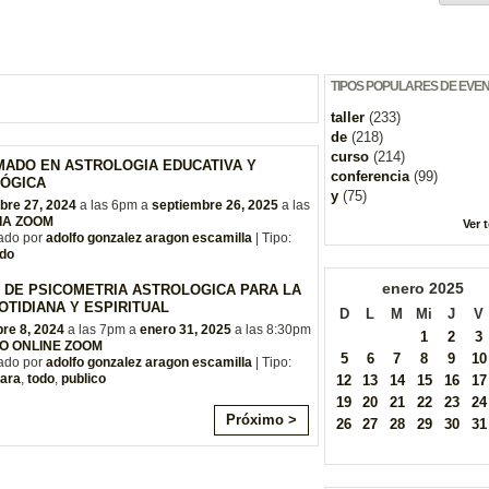
TIPOS POPULARES DE EVE
taller
(233)
de
(218)
curso
(214)
MADO EN ASTROLOGIA EDUCATIVA Y
conferencia
(99)
ÓGICA
y
(75)
bre 27, 2024
a las 6pm a
septiembre 26, 2025
a las
IA ZOOM
Ver 
ado por
adolfo gonzalez aragon escamilla
| Tipo:
do
enero
2025
 DE PSICOMETRIA ASTROLOGICA PARA LA
OTIDIANA Y ESPIRITUAL
D
L
M
Mi
J
V
re 8, 2024
a las 7pm a
enero 31, 2025
a las 8:30pm
1
2
3
O ONLINE ZOOM
5
6
7
8
9
10
ado por
adolfo gonzalez aragon escamilla
| Tipo:
ara
,
todo
,
publico
12
13
14
15
16
17
19
20
21
22
23
24
Próximo >
26
27
28
29
30
31