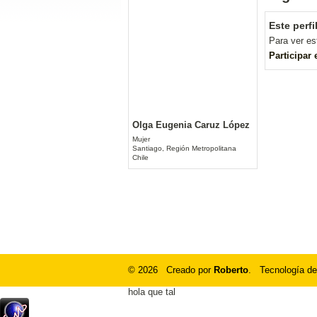
Este perfi
Para ver es
Participar
Olga Eugenia Caruz López
Mujer
Santiago, Región Metropolitana
Chile
© 2026 Creado por
Roberto
. Tecnología de
hola que tal