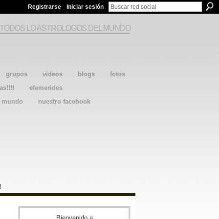
Registrarse
Iniciar sesión
 TODOS LO ASTROLOGOS DEL MUNDO
grupos
videos
blogs
fotos
as!!!!
efemerides
l mundo
nuestro facebook
!
Bienvenido a