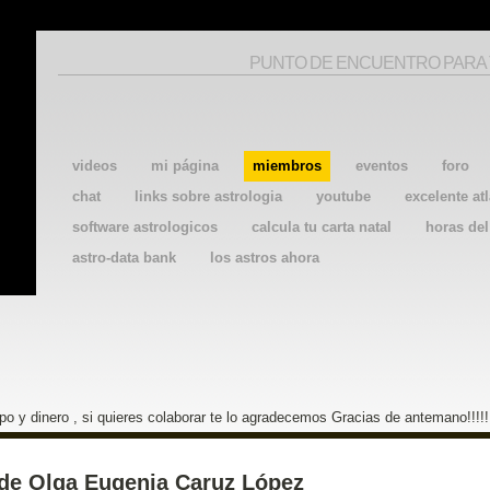
PUNTO DE ENCUENTRO PARA
videos
mi página
miembros
eventos
foro
chat
links sobre astrologia
youtube
excelente atl
software astrologicos
calcula tu carta natal
horas de
astro-data bank
los astros ahora
o y dinero , si quieres colaborar te lo agradecemos Gracias de antemano!!!!!
de Olga Eugenia Caruz López