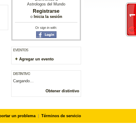
Astrologos del Mundo
Registrarse
o
Inicia la sesión
Or sign in with:
EVENTOS
Agregar un evento
DISTINTIVO
Cargando…
Obtener distintivo
portar un problema
|
Términos de servicio