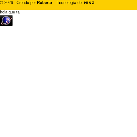
© 2026 Creado por
Roberto
. Tecnología de
hola que tal