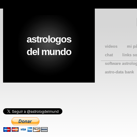
astrologos
videos
mi p
del mundo
chat
links s
software astrolo
astro-data bank