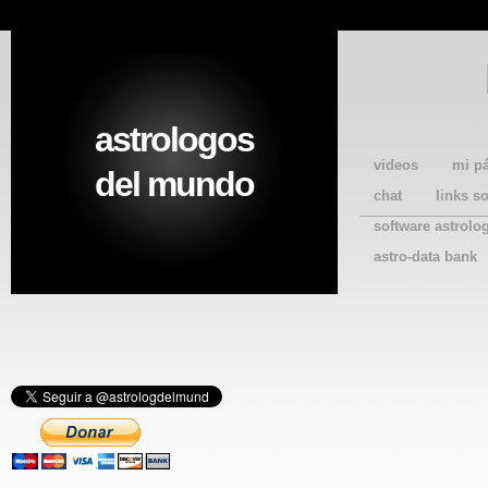
astrologos
videos
mi p
del mundo
chat
links s
software astrolo
astro-data bank