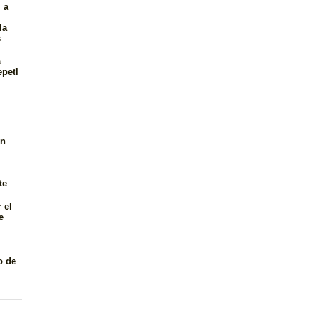
 a
la
s
a
epetl
en
te
 el
e
o de