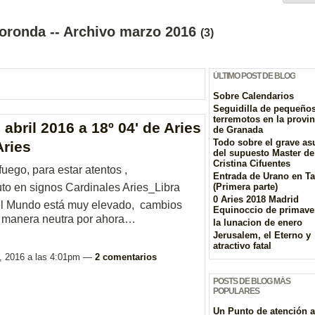
oronda -- Archivo marzo 2016
(3)
ÚLTIMO POST DE BLOG
Sobre Calendarios
Seguidilla de pequeño
terremotos en la provin
abril 2016 a 18º 04' de Aries
de Granada
Todo sobre el grave as
Aries
del supuesto Master de
Cristina Cifuentes
uego, para estar atentos ,
Entrada de Urano en T
to en signos Cardinales Aries_Libra
(Primera parte)
0 Aries 2018 Madrid
 el Mundo está muy elevado, cambios
Equinoccio de primave
e manera neutra por ahora…
la lunacion de enero
Jerusalem, el Eterno y
atractivo fatal
, 2016 a las 4:01pm —
2 comentarios
POSTS DE BLOG MÁS
POPULARES
Un Punto de atención a