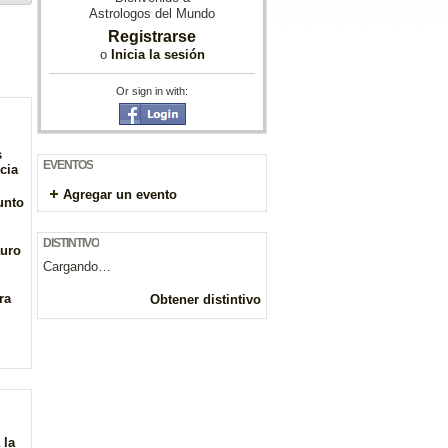
Astrologos del Mundo
Registrarse
o
Inicia la sesión
Or sign in with:
s
EVENTOS
cia
Agregar un evento
unto
DISTINTIVO
auro
Cargando…
ra
Obtener distintivo
 la