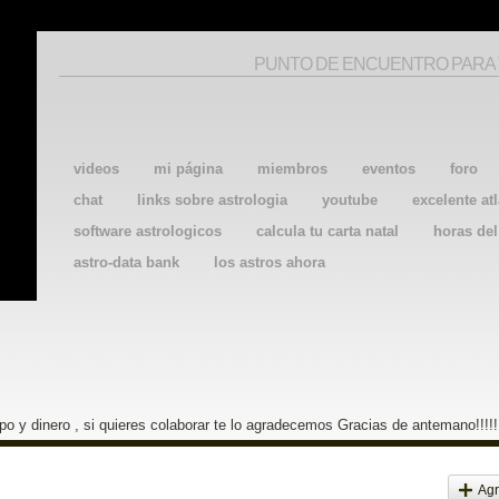
PUNTO DE ENCUENTRO PARA
videos
mi página
miembros
eventos
foro
chat
links sobre astrologia
youtube
excelente atl
software astrologicos
calcula tu carta natal
horas de
astro-data bank
los astros ahora
o y dinero , si quieres colaborar te lo agradecemos Gracias de antemano!!!!!
Agr