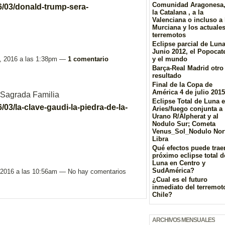
Comunidad Aragonesa,
6/03/donald-trump-sera-
la Catalana , a la
Valenciana o incluso a 
Murciana y los actuale
terremotos
Eclipse parcial de Lun
Junio 2012, el Popocat
, 2016 a las 1:38pm —
1 comentario
y el mundo
Barça-Real Madrid otro
resultado
Final de la Copa de
América 4 de julio 2015
 Sagrada Familia
Eclipse Total de Luna 
/03/la-clave-gaudi-la-piedra-de-la-
Aries/fuego conjunta a
Urano R/Alpherat y al
Nodulo Sur; Cometa
Venus_Sol_Nodulo Nor
Libra
Qué efectos puede traer
próximo eclipse total d
Luna en Centro y
SudAmérica?
 2016 a las 10:56am — No hay comentarios
¿Cual es el futuro
inmediato del terremot
Chile?
ARCHIVOS MENSUALES