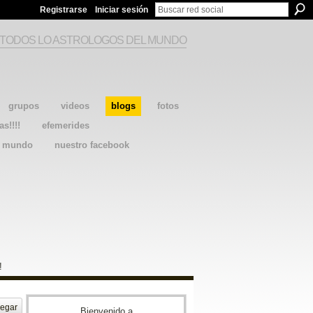
Registrarse
Iniciar sesión
 TODOS LO ASTROLOGOS DEL MUNDO
grupos
videos
blogs
fotos
as!!!!
efemerides
l mundo
nuestro facebook
!
egar
Bienvenido a