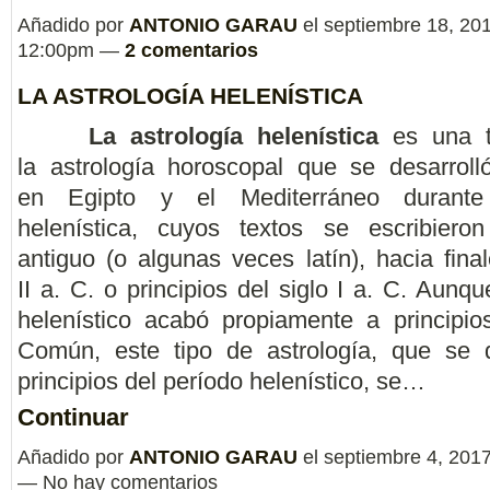
Añadido por
ANTONIO GARAU
el septiembre 18, 201
12:00pm —
2 comentarios
LA ASTROLOGÍA HELENÍSTICA
La astrología helenística
es una t
la astrología horoscopal que se desarroll
en Egipto y el Mediterráneo durant
helenística, cuyos textos se escribiero
antiguo (o algunas veces latín), hacia final
II a. C. o principios del siglo I a. C.​ Aunq
helenístico acabó propiamente a principio
Común, este tipo de astrología, que se d
principios del período helenístico, se…
Continuar
Añadido por
ANTONIO GARAU
el septiembre 4, 201
— No hay comentarios