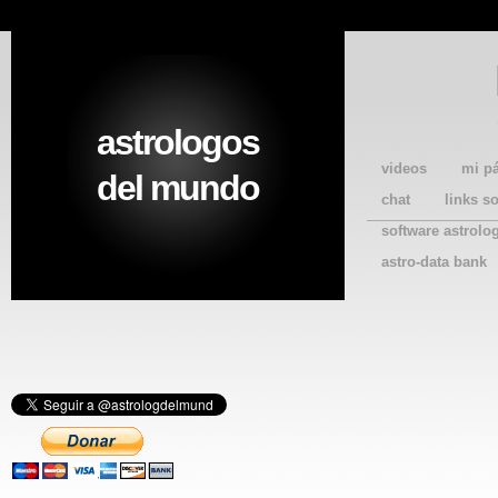
astrologos
videos
mi p
del mundo
chat
links s
software astrolo
astro-data bank