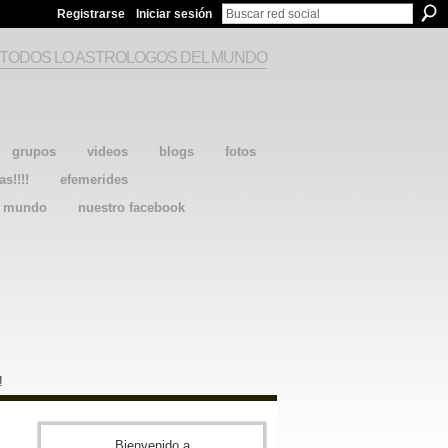
Registrarse
Iniciar sesión
 TODOS LO ASTROLOGOS DEL MUNDO
grupos
videos
blogs
fotos
as!!!!
efemerides
l mundo
nuestro facebook
!
Bienvenido a