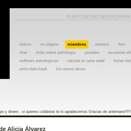
PUNTO DE ENCUENTRO PARA
videos
mi página
miembros
eventos
foro
chat
links sobre astrologia
youtube
excelente atl
software astrologicos
calcula tu carta natal
horas de
astro-data bank
los astros ahora
o y dinero , si quieres colaborar te lo agradecemos Gracias de antemano!!!!!
de Alicia Álvarez