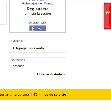
Astrologos del Mundo
Registrarse
o
Inicia la sesión
Or sign in with:
EVENTOS
Agregar un evento
DISTINTIVO
Cargando…
Obtener distintivo
portar un problema
|
Términos de servicio