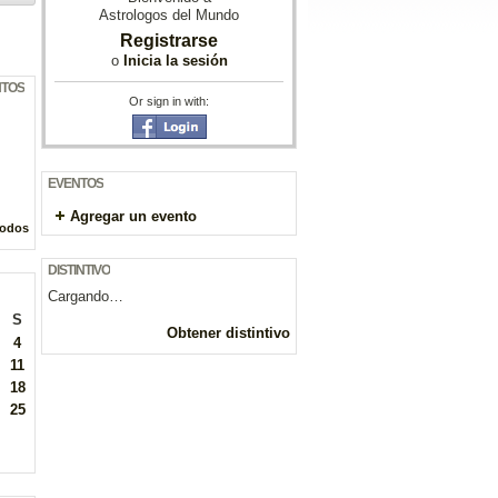
Astrologos del Mundo
Registrarse
o
Inicia la sesión
NTOS
Or sign in with:
EVENTOS
Agregar un evento
todos
DISTINTIVO
Cargando…
S
Obtener distintivo
4
11
18
25