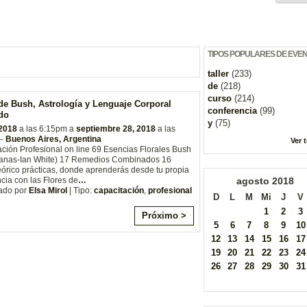
TIPOS POPULARES DE EVE
taller
(233)
de
(218)
curso
(214)
de Bush, Astrología y Lenguaje Corporal
conferencia
(99)
do
y
(75)
 2018
a las 6:15pm a
septiembre 28, 2018
a las
 –
Buenos Aires, Argentina
Ver 
ción Profesional on line 69 Esencias Florales Bush
lianas-Ian White) 17 Remedios Combinados 16
eórico prácticas, donde aprenderás desde tu propia
cia con las Flores de
…
agosto
2018
ado por
Elsa Mirol
| Tipo:
capacitación
,
profesional
D
L
M
Mi
J
V
1
2
3
Próximo >
5
6
7
8
9
10
12
13
14
15
16
17
19
20
21
22
23
24
26
27
28
29
30
31