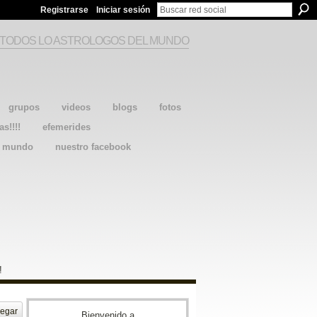
Registrarse
Iniciar sesión
 TODOS LO ASTROLOGOS DEL MUNDO
grupos
videos
blogs
fotos
as!!!!
efemerides
l mundo
nuestro facebook
!
egar
Bienvenido a