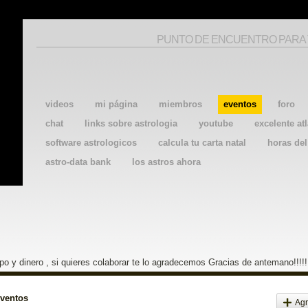
PUNTO DE ENCUENTRO PARA
videos
mi página
miembros
eventos
foro
chat
links sobre astrologia
youtube
excelente atl
software astrologicos
calcula tu carta natal
horas de
astro-data bank
los astros ahora
o y dinero , si quieres colaborar te lo agradecemos Gracias de antemano!!!!!
eventos
Agr