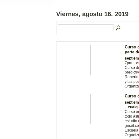
Viernes, agosto 16, 2019
Curso o
parte 
septiem
7pm –
c
Curso de
predicti
Roberto 
y las pu
Organiz
Curso o
septiem
–
cualqu
Curso on
todo ast
estudio 
gmail.c
Escuela 
Organiz