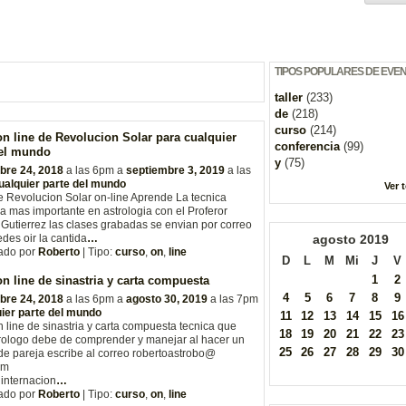
TIPOS POPULARES DE EVE
taller
(233)
de
(218)
curso
(214)
n line de Revolucion Solar para cualquier
conferencia
(99)
del mundo
y
(75)
bre 24, 2018
a las 6pm a
septiembre 3, 2019
a las
ualquier parte del mundo
Ver 
 Revolucion Solar on-line Aprende La tecnica
va mas importante en astrologia con el Proferor
Gutierrez las clases grabadas se envian por correo
edes oir la cantida
…
agosto
2019
ado por
Roberto
| Tipo:
curso
,
on
,
line
D
L
M
Mi
J
V
1
2
n line de sinastria y carta compuesta
4
5
6
7
8
9
bre 24, 2018
a las 6pm a
agosto 30, 2019
a las 7pm
ier parte del mundo
11
12
13
14
15
16
 line de sinastria y carta compuesta tecnica que
18
19
20
21
22
23
rologo debe de comprender y manejar al hacer un
25
26
27
28
29
30
de pareja escribe al correo robertoastrobo@
om
internacion
…
ado por
Roberto
| Tipo:
curso
,
on
,
line