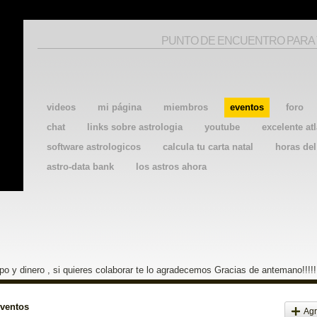
PUNTO DE ENCUENTRO PARA
videos
mi página
miembros
eventos
foro
chat
links sobre astrologia
youtube
excelente atl
software astrologicos
calcula tu carta natal
horas de
astro-data bank
los astros ahora
o y dinero , si quieres colaborar te lo agradecemos Gracias de antemano!!!!!
eventos
Agr