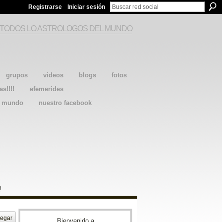
Registrarse
Iniciar sesión
 TODOS LO ASTROLOGOS DEL MUNDO
grupos
videos
blogs
fotos
as!!!!
efemerides
l mundo
nuestro facebook
!
egar
Bienvenido a