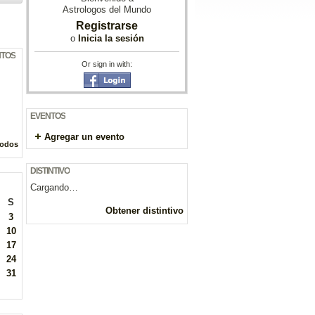
Astrologos del Mundo
Registrarse
o
Inicia la sesión
NTOS
Or sign in with:
EVENTOS
Agregar un evento
todos
DISTINTIVO
Cargando…
S
Obtener distintivo
3
10
17
24
31