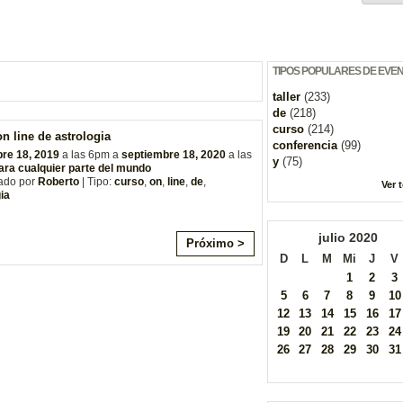
TIPOS POPULARES DE EVE
taller
(233)
de
(218)
curso
(214)
n line de astrologia
conferencia
(99)
re 18, 2019
a las 6pm a
septiembre 18, 2020
a las
y
(75)
ara cualquier parte del mundo
ado por
Roberto
| Tipo:
curso
,
on
,
line
,
de
,
Ver 
ia
julio
2020
Próximo >
D
L
M
Mi
J
V
1
2
3
5
6
7
8
9
10
12
13
14
15
16
17
19
20
21
22
23
24
26
27
28
29
30
31