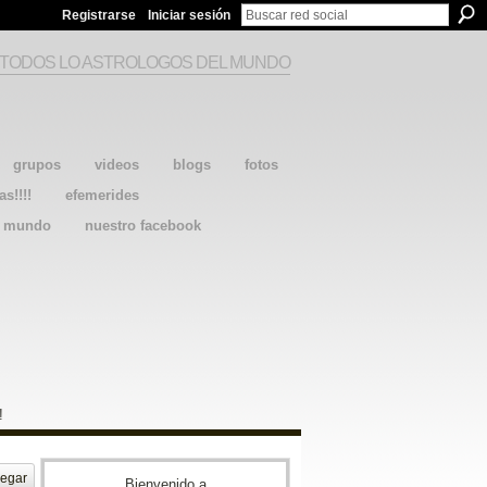
Registrarse
Iniciar sesión
 TODOS LO ASTROLOGOS DEL MUNDO
grupos
videos
blogs
fotos
as!!!!
efemerides
l mundo
nuestro facebook
!
egar
Bienvenido a