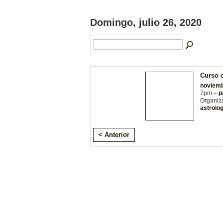
Domingo, julio 26, 2020
Curso o
noviemb
7pm –
p
Organiz
astrolog
< Anterior