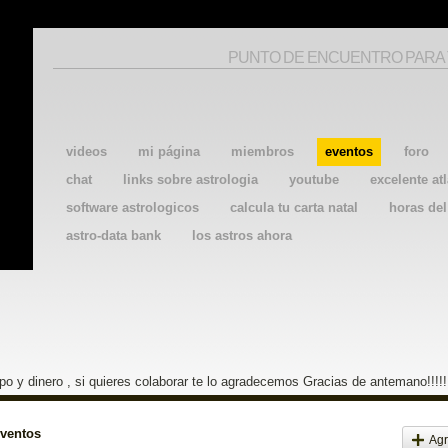
PUNTO DE ENCUENTRO PARA
videos
mi página
miembros
eventos
foro
chat
links sobre astrologia
youtube
excelente atl
software astrologicos
calcula tu carta natal
horas de
astro-data bank
los astros ahora
o y dinero , si quieres colaborar te lo agradecemos Gracias de antemano!!!!!
eventos
Agr