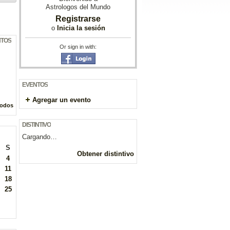
Astrologos del Mundo
Registrarse
o
Inicia la sesión
NTOS
Or sign in with:
EVENTOS
Agregar un evento
todos
DISTINTIVO
Cargando…
S
Obtener distintivo
4
11
18
25