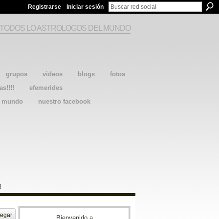
Registrarse
Iniciar sesión
 TODOS LO ASTROLOGOS DEL MUNDO
grupos
videos
blogs
fotos
as!!!!
efemerides
l mundo
nuestro facebook
!
egar
Bienvenido a