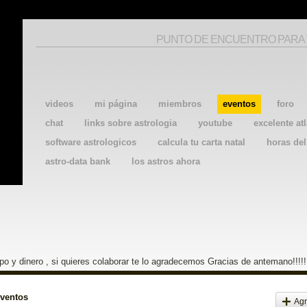
PUNTO DE ENCUENTRO PARA
videos
mi página
miembros
eventos
foro
chat
links sobre astrologia
youtube
excelente atl
software astrologicos
calcula tu carta natal
horas de
astro-data bank
los astros ahora
o y dinero , si quieres colaborar te lo agradecemos Gracias de antemano!!!!!
eventos
Agr