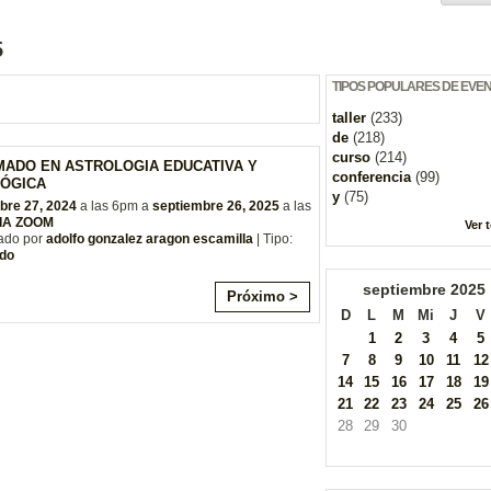
5
TIPOS POPULARES DE EVE
taller
(233)
de
(218)
curso
(214)
MADO EN ASTROLOGIA EDUCATIVA Y
conferencia
(99)
ÓGICA
y
(75)
bre 27, 2024
a las 6pm a
septiembre 26, 2025
a las
IA ZOOM
Ver 
ado por
adolfo gonzalez aragon escamilla
| Tipo:
do
septiembre
2025
Próximo >
D
L
M
Mi
J
V
1
2
3
4
5
7
8
9
10
11
12
14
15
16
17
18
19
21
22
23
24
25
26
28
29
30