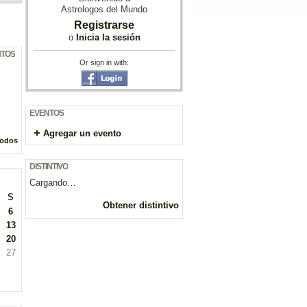
Astrologos del Mundo
Registrarse
o
Inicia la sesión
NTOS
Or sign in with:
EVENTOS
Agregar un evento
todos
DISTINTIVO
Cargando…
S
Obtener distintivo
6
13
20
27