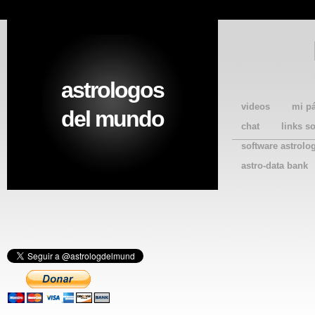
astrologos
videos
mi p
del mundo
chat
links s
software astrolo
astro-data bank