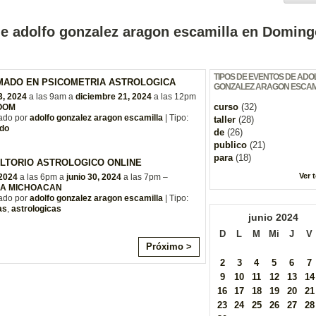
de adolfo gonzalez aragon escamilla en Doming
TIPOS DE EVENTOS DE ADO
MADO EN PSICOMETRIA ASTROLOGICA
GONZALEZ ARAGON ESCAM
3, 2024
a las 9am a
diciembre 21, 2024
a las 12pm
curso
(32)
ZOOM
ado por
adolfo gonzalez aragon escamilla
| Tipo:
taller
(28)
do
de
(26)
publico
(21)
para
(18)
LTORIO ASTROLOGICO ONLINE
Ver 
 2024
a las 6pm a
junio 30, 2024
a las 7pm –
IA MICHOACAN
ado por
adolfo gonzalez aragon escamilla
| Tipo:
as
,
astrologicas
junio
2024
D
L
M
Mi
J
V
Próximo >
2
3
4
5
6
7
9
10
11
12
13
14
16
17
18
19
20
21
23
24
25
26
27
28