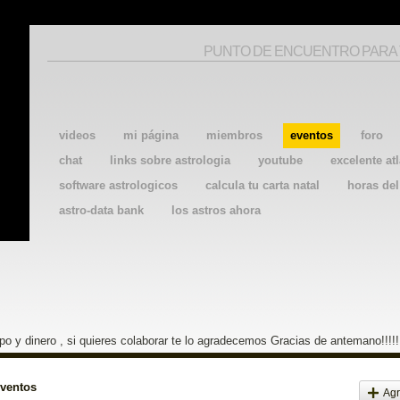
PUNTO DE ENCUENTRO PARA
videos
mi página
miembros
eventos
foro
chat
links sobre astrologia
youtube
excelente atl
software astrologicos
calcula tu carta natal
horas de
astro-data bank
los astros ahora
o y dinero , si quieres colaborar te lo agradecemos Gracias de antemano!!!!!
eventos
Agr