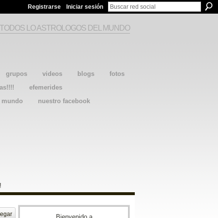
Registrarse
Iniciar sesión
 TODOS LO ASTROLOGOS DEL MUNDO
grupos
videos
blogs
fotos
as!!!!
efemerides
l mundo
nuestro facebook
!
egar
Bienvenido a