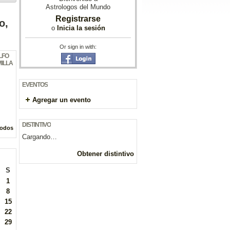
Astrologos del Mundo
Registrarse
o,
o
Inicia la sesión
Or sign in with:
LFO
ILLA
EVENTOS
Agregar un evento
DISTINTIVO
todos
Cargando…
Obtener distintivo
S
1
8
15
22
29