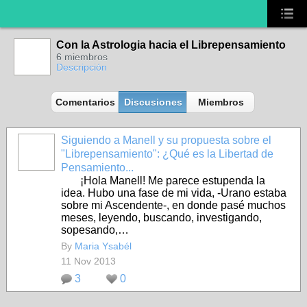
Con la Astrologia hacia el Librepensamiento
6 miembros
Descripción
Comentarios
Discusiones
Miembros
Siguiendo a Manell y su propuesta sobre el
"Librepensamiento": ¿Qué es la Libertad de
Pensamiento...
¡Hola Manell! Me parece estupenda la
idea. Hubo una fase de mi vida, -Urano estaba
sobre mi Ascendente-, en donde pasé muchos
meses, leyendo, buscando, investigando,
sopesando,…
By
Maria Ysabél
11 Nov 2013
3
0