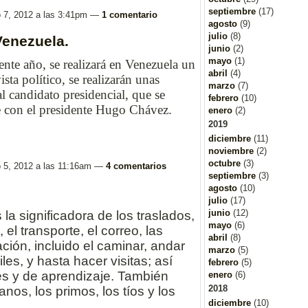
septiembre
(17)
o 7, 2012 a las 3:41pm —
1 comentario
agosto
(9)
julio
(8)
Venezuela.
junio
(2)
mayo
(1)
nte año, se realizará en Venezuela un
abril
(4)
sta político, se realizarán unas
marzo
(7)
al candidato presidencial, que se
febrero
(10)
e con el presidente Hugo Chávez.
enero
(2)
2019
diciembre
(11)
noviembre
(2)
octubre
(3)
o 5, 2012 a las 11:16am —
4 comentarios
septiembre
(3)
agosto
(10)
julio
(17)
junio
(12)
 la significadora de los traslados,
mayo
(6)
 el transporte, el correo, las
abril
(8)
ión, incluido el caminar, andar
marzo
(5)
les, y hasta hacer visitas; así
febrero
(5)
s y de aprendizaje. También
enero
(6)
2018
nos, los primos, los tíos y los
diciembre
(10)