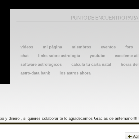
PUNTO DE ENCUENTRO PARA
videos
mi página
miembros
eventos
foro
chat
links sobre astrologia
youtube
excelente atl
software astrologicos
calcula tu carta natal
horas de
astro-data bank
los astros ahora
o y dinero , si quieres colaborar te lo agradecemos Gracias de antemano!!!!!
Agr