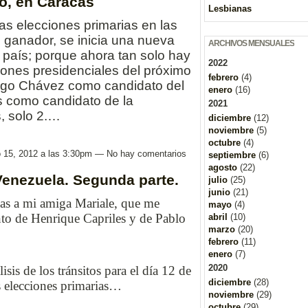
ro, en Caracas
Lesbianas
as elecciones primarias en las
ó ganador, se inicia una nueva
ARCHIVOS MENSUALES
el país; porque ahora tan solo hay
2022
iones presidenciales del próximo
febrero
(4)
Hugo Chávez como candidato del
enero
(16)
es como candidato de la
2021
s, solo 2.…
diciembre
(12)
noviembre
(5)
octubre
(4)
o 15, 2012 a las 3:30pm — No hay comentarios
septiembre
(6)
agosto
(22)
Venezuela. Segunda parte.
julio
(25)
junio
(21)
cias a mi amiga Mariale, que me
mayo
(4)
nto de Henrique Capriles y de Pablo
abril
(10)
marzo
(20)
febrero
(11)
enero
(7)
2020
lisis de los tránsitos para el día 12 de
diciembre
(28)
as elecciones primarias…
noviembre
(29)
octubre
(29)