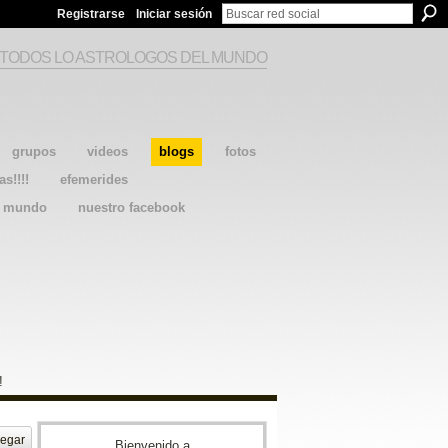
Registrarse
Iniciar sesión
 TODOS LO ASTROLOGOS DEL MUNDO
grupos
videos
blogs
fotos
as!!!!
efemerides
l mundo
nuestro facebook
!
egar
Bienvenido a