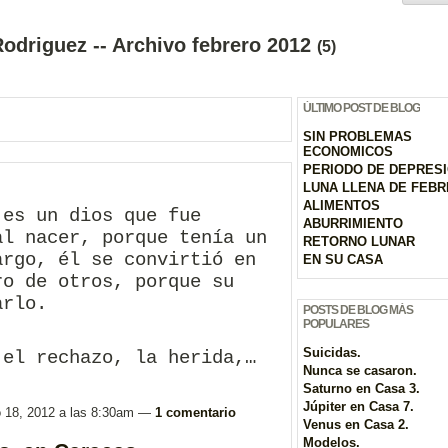
odriguez -- Archivo febrero 2012
(5)
ÚLTIMO POST DE BLOG
SIN PROBLEMAS
ECONOMICOS
PERIODO DE DEPRES
LUNA LLENA DE FEB
ALIMENTOS
 es un dios que fue
ABURRIMIENTO
al nacer, porque tenía un
RETORNO LUNAR
argo, él se convirtió en
EN SU CASA
ro de otros, porque su
arlo.
POSTS DE BLOG MÁS
POPULARES
Suicidas.
 el rechazo, la herida,…
Nunca se casaron.
Saturno en Casa 3.
Júpiter en Casa 7.
o 18, 2012 a las 8:30am —
1 comentario
Venus en Casa 2.
Modelos.