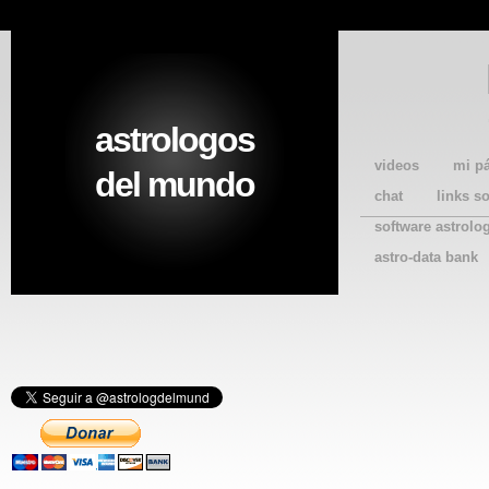
astrologos
videos
mi p
del mundo
chat
links s
software astrolo
astro-data bank