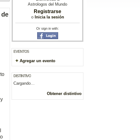
Astrologos del Mundo
Registrarse
 de
o
Inicia la sesión
Or sign in with:
EVENTOS
Agregar un evento
to
DISTINTIVO
Cargando…
Obtener distintivo
 y
l
to