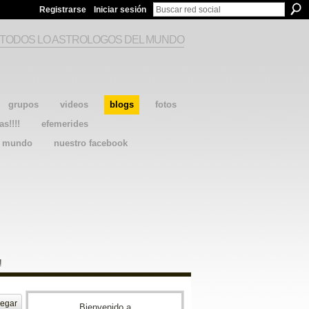
Registrarse
Iniciar sesión
 TODOS LO ASTROLOGOS DEL MUNDO
grupos
videos
blogs
fotos
as!!!!
efemerides
l mundo
nuestro facebook
!
egar
Bienvenido a