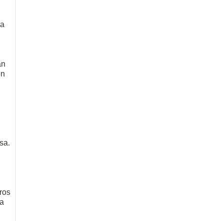
ra
an
én
sa.
ros
va