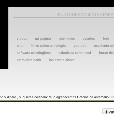
PUNTO DE ENCUENTRO PARA
videos
mi página
miembros
eventos
foro
chat
links sobre astrologia
youtube
excelente atl
software astrologicos
calcula tu carta natal
horas de
astro-data bank
los astros ahora
o y dinero , si quieres colaborar te lo agradecemos Gracias de antemano!!!!!
Agr