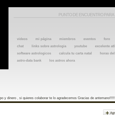
PUNTO DE ENCUENTRO PARA
videos
mi página
miembros
eventos
foro
chat
links sobre astrologia
youtube
excelente atl
software astrologicos
calcula tu carta natal
horas de
astro-data bank
los astros ahora
o y dinero , si quieres colaborar te lo agradecemos Gracias de antemano!!!!!
Agr