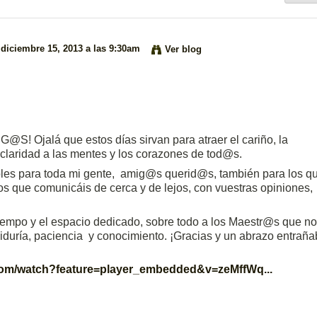
 diciembre 15, 2013 a las 9:30am
Ver blog
Ojalá que estos días sirvan para atraer el cariño, la
a claridad a las mentes y los corazones de tod@s.
s para toda mi gente, amig@s querid@s, también para los q
os que comunicáis de cerca y de lejos, con vuestras opiniones,
mpo y el espacio dedicado, sobre todo a los Maestr@s que n
iduría, paciencia y conocimiento. ¡Gracias y un abrazo entraña
com/watch?feature=player_embedded&v=zeMffWq...