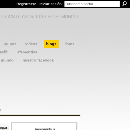
Registrarse
Iniciar sesión
 TODOS LO ASTROLOGOS DEL MUNDO
grupos
videos
blogs
fotos
as!!!!
efemerides
l mundo
nuestro facebook
!
egar
Bienvenido a