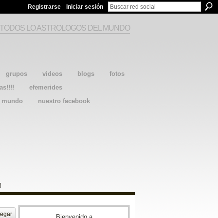
Registrarse
Iniciar sesión
 TODOS LO ASTROLOGOS DEL MUNDO
grupos
videos
blogs
fotos
as!!!!
efemerides
l mundo
nuestro facebook
!
egar
Bienvenido a