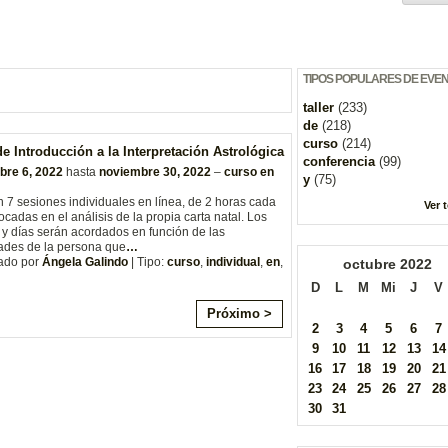
TIPOS POPULARES DE EVE
taller
(233)
de
(218)
curso
(214)
e Introducción a la Interpretación Astrológica
conferencia
(99)
bre 6, 2022
hasta
noviembre 30, 2022
–
curso en
y
(75)
 7 sesiones individuales en línea, de 2 horas cada
Ver 
ocadas en el análisis de la propia carta natal. Los
 y días serán acordados en función de las
ades de la persona que
…
ado por
Ángela Galindo
| Tipo:
curso
,
individual
,
en
,
octubre
2022
D
L
M
Mi
J
V
Próximo >
2
3
4
5
6
7
9
10
11
12
13
14
16
17
18
19
20
21
23
24
25
26
27
28
30
31