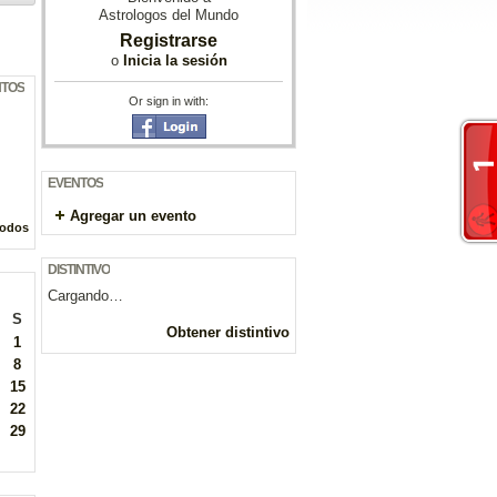
Astrologos del Mundo
Registrarse
o
Inicia la sesión
NTOS
Or sign in with:
EVENTOS
Agregar un evento
todos
DISTINTIVO
Cargando…
S
Obtener distintivo
1
8
15
22
29