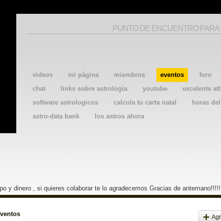
PUNTO DE ENCUENTRO PARA
videos
mi página
miembros
eventos
foro
chat
links sobre astrologia
youtube
excelente atl
software astrologicos
calcula tu carta natal
horas de
astro-data bank
los astros ahora
o y dinero , si quieres colaborar te lo agradecemos Gracias de antemano!!!!!
eventos
Agr