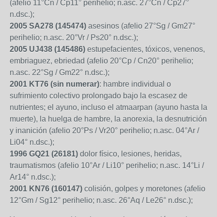
(afelio 11°Cn / Cp11° perihelio; n.asc. 27°Cn / Cp27°
n.dsc.);
2005 SA278 (145474)
asesinos (afelio 27°Sg / Gm27°
perihelio; n.asc. 20°Vr / Ps20° n.dsc.);
2005 UJ438 (145486)
estupefacientes, tóxicos, venenos,
embriaguez, ebriedad (afelio 20°Cp / Cn20° perihelio;
n.asc. 22°Sg / Gm22° n.dsc.);
2001 KT76 (sin numerar)
: hambre individual o
sufrimiento colectivo prolongado bajo la escasez de
nutrientes; el ayuno, incluso el atmaarpan (ayuno hasta la
muerte), la huelga de hambre, la anorexia, la desnutrición
y inanición (afelio 20°Ps / Vr20° perihelio; n.asc. 04°Ar /
Li04° n.dsc.);
1996 GQ21 (26181)
dolor físico, lesiones, heridas,
traumatismos (afelio 10°Ar / Li10° perihelio; n.asc. 14°Li /
Ar14° n.dsc.);
2001 KN76 (160147)
colisión, golpes y moretones (afelio
12°Gm / Sg12° perihelio; n.asc. 26°Aq / Le26° n.dsc.);