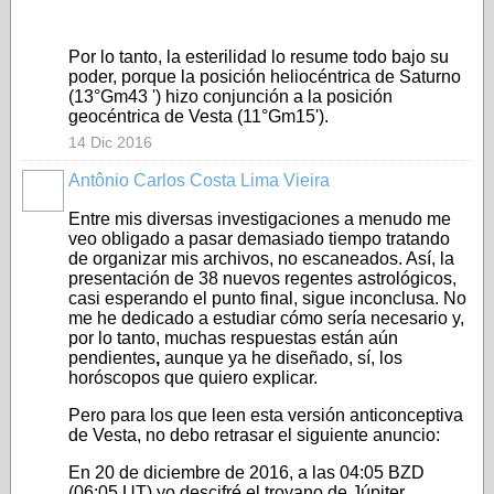
Por lo tanto, la esterilidad lo resume todo bajo su
poder, porque la posición heliocéntrica de Saturno
(13°Gm43 ') hizo conjunción a la posición
geocéntrica de Vesta (11°Gm15').
14 Dic 2016
Antônio Carlos Costa Lima Vieira
Entre mis diversas investigaciones a menudo me
veo obligado a pasar demasiado tiempo tratando
de organizar mis archivos, no escaneados. Así, la
presentación de 38 nuevos regentes astrológicos,
casi esperando el punto final, sigue inconclusa. No
me he dedicado a estudiar cómo sería necesario y,
por lo tanto, muchas respuestas están aún
pendientes
,
aunque ya he diseñado, sí, los
horóscopos que quiero explicar.
Pero para los que leen esta versión anticonceptiva
de Vesta, no debo retrasar el siguiente anuncio:
En 20 de diciembre de 2016, a las 04:05 BZD
(06:05 UT) yo descifré el troyano de Júpiter,