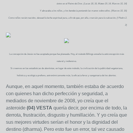
éstos es el Reino de Dios. (Lucas 18, 16, Mateo 19, 14, Marcos 10, 14)
Y abrazaba a los niños, y los bendecía poniendo las manos sobre ellos. (Marcos 10, 16)
Como niños recién nacidos, desead la leche espiritual pura, a fin de que, por ella, crezcáis para la salvación, (I Pedro 2,
2)
La concepción de Jesús no fue aceptada porque fue planeada. Hoy, el método Billings enseña la anticoncepción más
natural y inofensiva.
Si creemos en las estadísticas de abortistas, en lugar de este método, la civilización de la publicidad vegetariana,
holística y ecológica prefiere, astronómicamente más, la eficacia feroz y sanguinaria de los abortos.
Aunque, en aquel momento, también estaba de acuerdo
con quienes han dicho perfección y seguridad, a
mediados de noviembre de 2008, yo creía que el
asteroide
(04) VESTA
quería decir, por encima de todo, la
derrota, frustración, disgusto y humillación. Y yo creía que
sus mejores virtudes serían el honor y la dignidad del
destino (dharma). Pero esto fue un error, tal vez causado