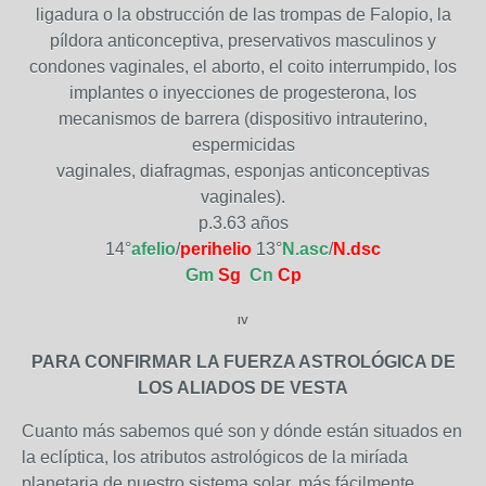
ligadura o la obstrucción de las trompas de Falopio, la
píldora anticonceptiva, preservativos masculinos y
condones vaginales, el aborto, el coito interrumpido, los
implantes o inyecciones de progesterona, los
mecanismos de barrera (dispositivo intrauterino,
espermicidas
vaginales, diafragmas, esponjas anticonceptivas
vaginales).
p.3.63 años
14°
afelio
/
perihelio
13°
N.asc
/
N.dsc
Gm
Sg
Cn
Cp
IV
PARA CONFIRMAR LA FUERZA ASTROLÓGICA DE
LOS ALIADOS DE VESTA
Cuanto más sabemos qué son y dónde están situados en
la eclíptica, los atributos astrológicos de la miríada
planetaria de nuestro sistema solar, más fácilmente