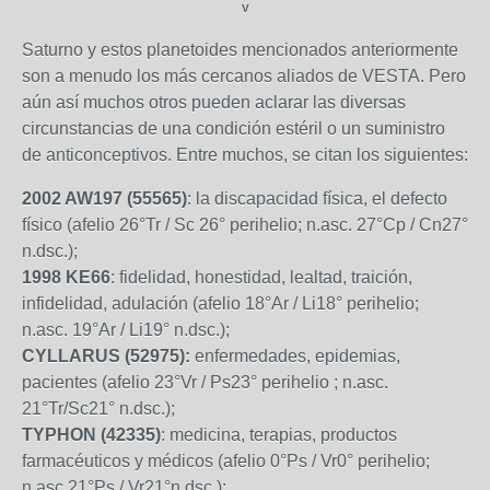
V
Saturno y estos planetoides mencionados anteriormente
son a menudo los más cercanos aliados de VESTA. Pero
aún así muchos otros pueden aclarar las diversas
circunstancias de una condición estéril o un suministro
de anticonceptivos. Entre muchos, se citan los siguientes:
2002 AW197 (55565)
: la discapacidad física, el defecto
físico (afelio 26°Tr / Sc 26° perihelio; n.asc. 27°Cp / Cn27°
n.dsc.);
1998 KE66
: fidelidad, honestidad, lealtad, traición,
infidelidad, adulación (afelio 18°Ar / Li18° perihelio;
n.asc. 19°Ar / Li19° n.dsc.);
CYLLARUS (52975):
enfermedades, epidemias,
pacientes (afelio 23°Vr / Ps23° perihelio ; n.asc.
21°Tr/Sc21° n.dsc.);
TYPHON (42335)
: medicina, terapias, productos
farmacéuticos y médicos (afelio 0°Ps / Vr0° perihelio;
n.asc 21°Ps / Vr21°n.dsc.);