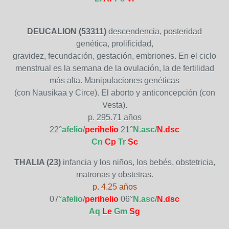
DEUCALION (53311)
descendencia, posteridad
genética, prolificidad,
gravidez, fecundación, gestación, embriones. En el ciclo
menstrual es la semana de la ovulación, la de fertilidad
más alta. Manipulaciones genéticas
(con Nausikaa y Circe). El aborto y anticoncepción (con
Vesta).
p. 295.71 años
22°
afelio
/
perihelio
21°
N.asc
/
N.dsc
Cn
Cp
Tr
Sc
THALIA (23)
infancia y los niños, los bebés, obstetricia,
matronas y obstetras.
p. 4.25 años
07°
afelio
/
perihelio
06°
N.asc
/
N.dsc
Aq
Le
Gm
Sg