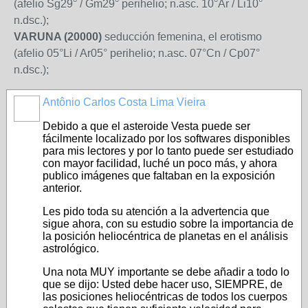
(afelio Sg29° / Gm29° perihelio; n.asc. 10°Ar / Li10°
n.dsc.);
VARUNA (20000)
seducción femenina, el erotismo
(afelio 05°Li / Ar05° perihelio; n.asc. 07°Cn / Cp07°
n.dsc.);
Antônio Carlos Costa Lima Vieira
Debido a que el asteroide Vesta puede ser
fácilmente localizado por los softwares disponibles
para mis lectores y por lo tanto puede ser estudiado
con mayor facilidad, luché un poco más, y ahora
publico imágenes que faltaban en la exposición
anterior.
Les pido toda su atención a la advertencia que
sigue ahora, con su estudio sobre la importancia de
la posición heliocéntrica de planetas en el análisis
astrológico.
Una nota MUY importante se debe añadir a todo lo
que se dijo: Usted debe hacer uso, SIEMPRE, de
las posiciones heliocéntricas de todos los cuerpos