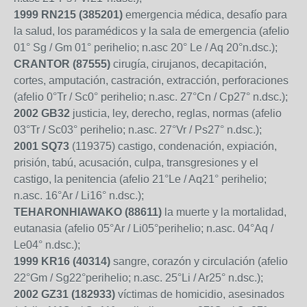
1999 RN215 (385201)
emergencia médica, desafío para
la salud, los paramédicos y la sala de emergencia (afelio
01° Sg / Gm 01° perihelio; n.asc 20° Le / Aq 20°n.dsc.);
CRANTOR (87555)
cirugía, cirujanos, decapitación,
cortes, amputación, castración, extracción, perforaciones
(afelio 0°Tr / Sc0° perihelio; n.asc. 27°Cn / Cp27° n.dsc.);
2002 GB32
justicia, ley, derecho, reglas, normas (afelio
03°Tr / Sc03° perihelio; n.asc. 27°Vr / Ps27° n.dsc.);
2001 SQ73
(119375) castigo, condenación, expiación,
prisión, tabú, acusación, culpa, transgresiones y el
castigo, la penitencia (afelio 21°Le / Aq21° perihelio;
n.asc. 16°Ar / Li16° n.dsc.);
TEHARONHIAWAKO (88611)
la muerte y la mortalidad,
eutanasia (afelio 05°Ar / Li05°perihelio; n.asc. 04°Aq /
Le04° n.dsc.);
1999 KR16 (40314)
sangre, corazón y circulación (afelio
22°Gm / Sg22°perihelio; n.asc. 25°Li / Ar25° n.dsc.);
2002 GZ31 (182933)
víctimas de homicidio, asesinados