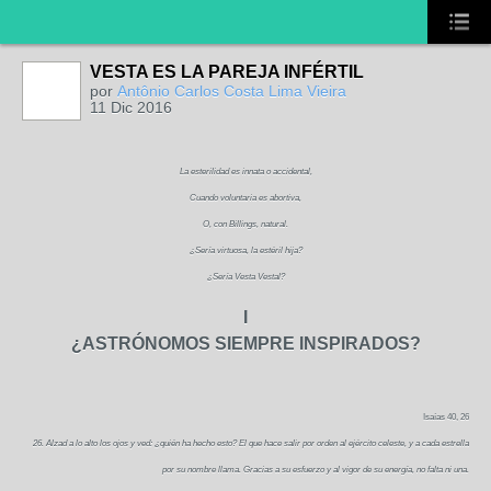
VESTA ES LA PAREJA INFÉRTIL
por
Antônio Carlos Costa Lima Vieira
11 Dic 2016
La esterilidad es innata o accidental,
Cuando voluntaria es abortiva,
O, con Billings, natural.
¿Sería virtuosa, la estéril hija?
¿Sería Vesta Vestal?
I
¿ASTRÓNOMOS SIEMPRE INSPIRADOS?
Isaías 40, 26
26. Alzad a lo alto los ojos y ved: ¿quién ha hecho esto? El que hace salir por orden al ejército celeste, y a cada estrella
por su nombre llama. Gracias a su esfuerzo y al vigor de su energía, no falta ni una.