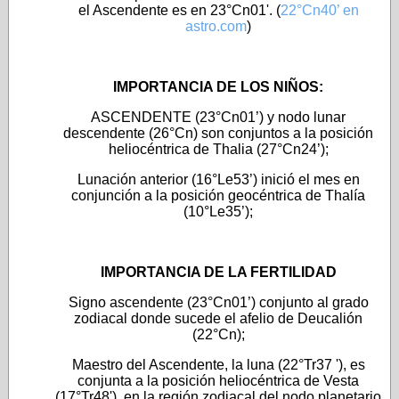
el Ascendente es en 23°Cn01'. (
22°Cn40’ en
astro.co
m
)
IMPORTANCIA DE LOS NIÑOS:
ASCENDENTE (23°Cn01’) y nodo lunar
descendente (26°Cn) son conjuntos a la posición
heliocéntrica de Thalia (27°Cn24’);
Lunación anterior (16°Le53’) inició el mes en
conjunción a la posición geocéntrica de Thalía
(10°Le35’);
IMPORTANCIA DE LA FERTILIDAD
Signo ascendente (23°Cn01’) conjunto al grado
zodiacal donde sucede el afelio de Deucalión
(22°Cn);
Maestro del Ascendente, la luna (22°Tr37 '), es
conjunta a la posición heliocéntrica de Vesta
(17°Tr48'), en la región zodiacal del nodo planetario