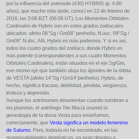
por la influencia del asteroide (430) HYBRIS (p. 4.80
años), que mucho más tarde, conocí en 22 de febrero de
2016, las 3:08 BZT (06:08 UT). Los Momentos Orbitales
Cardinales de Hybris son en estos grados zodiacales
ubicados: afelio 08°Sg / Gm08° perihelio, N.asc. 09°Sg /
Gm09° N.dsc. Allí, Hybris es más poderoso. Y si es así,
todos los cuatro grados del zodíaco, donde Hybris es
más potente (correspondientes a sus cuatro Momentos
Orbitales Cardinales), están situados en el eje Sg/Gm,
ese mismo eje que también aloja los ápsides de la órbita
de VESTA (afelio 14°Sg / Gm14°perihelio). Hybris, de
hecho, significa fracaso, debilidad, pérdida, vergüenza,
tristeza y depresión.
Aunque los astrónomos desorientan cuando nombran a
los planetas, el astrólogo Tito Maciá asumió la
genealogía de la diosa Vesta para enseñarnos,
correctamente, que
Vesta significa un modelo femenino
de Saturno
. Pero, todavía no he encontrado, en las
responsabilidades domésticas, ya sean devotas o