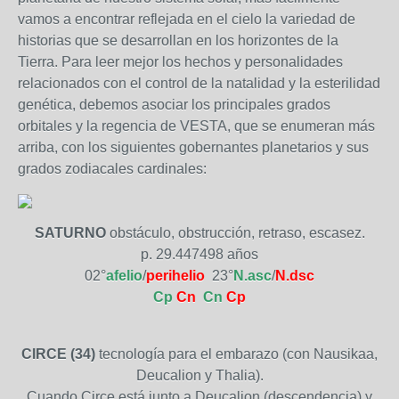
vamos a encontrar reflejada en el cielo la variedad de
historias que se desarrollan en los horizontes de la
Tierra. Para leer mejor los hechos y personalidades
relacionados con el control de la natalidad y la esterilidad
genética, debemos asociar los principales grados
orbitales y la regencia de VESTA, que se enumeran más
arriba, con los siguientes gobernantes planetarios y sus
grados zodiacales cardinales:
SATURNO
obstáculo, obstrucción, retraso, escasez.
p. 29.447498 años
02°
afelio
/
perihelio
23°
N.asc
/
N.dsc
Cp
Cn
Cn
Cp
CIRCE (34)
tecnología para el embarazo (con Nausikaa,
Deucalion y Thalia).
Cuando Circe está junto a Deucalion (descendencia) y