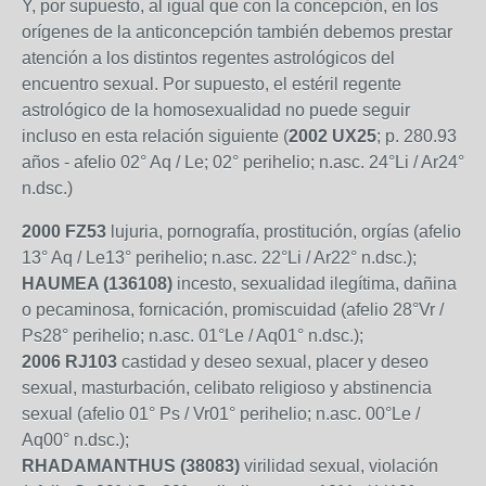
Y, por supuesto, al igual que con la concepción, en los
orígenes de la anticoncepción también debemos prestar
atención a los distintos regentes astrológicos del
encuentro sexual. Por supuesto, el estéril regente
astrológico de la homosexualidad no puede seguir
incluso en esta relación siguiente (
2002 UX25
; p. 280.93
años - afelio 02° Aq / Le; 02° perihelio; n.asc. 24°Li / Ar24°
n.dsc.)
2000 FZ53
lujuria, pornografía, prostitución, orgías (afelio
13° Aq / Le13° perihelio; n.asc. 22°Li / Ar22° n.dsc.);
HAUMEA (136108)
incesto, sexualidad ilegítima, dañina
o pecaminosa, fornicación, promiscuidad (afelio 28°Vr /
Ps28° perihelio; n.asc. 01°Le / Aq01° n.dsc.);
2006 RJ103
castidad y deseo sexual, placer y deseo
sexual, masturbación, celibato religioso y abstinencia
sexual (afelio 01° Ps / Vr01° perihelio; n.asc. 00°Le /
Aq00° n.dsc.);
RHADAMANTHUS (38083)
virilidad sexual, violación