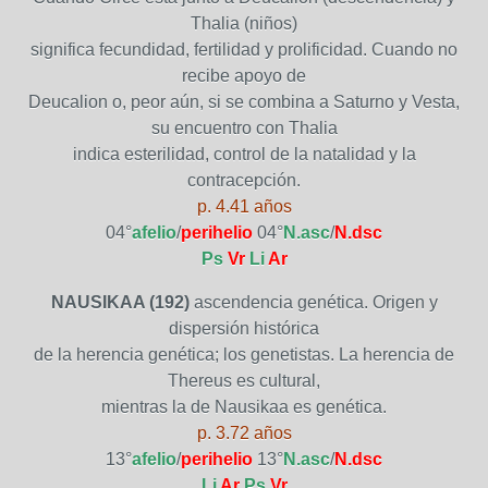
Thalia (niños)
significa fecundidad, fertilidad y prolificidad. Cuando no
recibe apoyo de
Deucalion o, peor aún, si se combina a Saturno y Vesta,
su encuentro con Thalia
indica esterilidad, control de la natalidad y la
contracepción.
p. 4.41 años
04°
afelio
/
perihelio
04°
N.asc
/
N.dsc
Ps
Vr
Li
Ar
NAUSIKAA (192)
ascendencia genética. Origen y
dispersión histórica
de la herencia genética; los genetistas. La herencia de
Thereus es cultural,
mientras la de Nausikaa es genética.
p. 3.72 años
13°
afelio
/
perihelio
13°
N.asc
/
N.dsc
Li
Ar
Ps
Vr