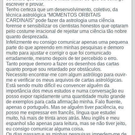
escrever e provar.
Tenho certeza que um desenvolvimento, coletivo, da
técnica astrológica “MOMENTOS ORBITAIS
CARDINAIS” pode fazer da astrologia uma ciência
forense e sensibilizar os cientistas honestos que optaram
pelo costume irracional de rejeitar uma ciência tão nobre
quanto desprezada.
Infelizmente eu consigo comunicar apenas uma pequena
parte do que apreendo em minhas pesquisas e demoro
muito para ajustar e corrigir o que foi comunicado
erradamente, mesmo depois de ter percebido o erro.
Tanto porque demoro a fazer os desenhos das cartas
quanto porque sou retardado por obstáculos.
Necessito encontrar-me com algum astrólogo para ouvir-
me e verificar os meus arquivos de cartas astrológicas.
Está sendo muito difícil eu convencer alguém da
importância dos meus estudos e numa conversação eu
posso expor rapidamente uma quantidade muito grande
de exemplos para cada afirmação minha. Falo fluente,
apenas o português. Mas se alguém tiver paciência, eu
posso me expressar em francês, língua que estudei
muito, há mais de trinta anos atrás. Meu inglês e meu
espanhol são apenas para leitura, mas se não tiver jeito,
eu consigo comunicar alguma coisa.
Os dias passam e as minhas pesquisas impedem-me de