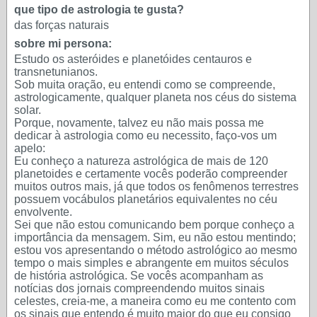
que tipo de astrologia te gusta?
das forças naturais
sobre mi persona:
Estudo os asteróides e planetóides centauros e
transnetunianos.
Sob muita oração, eu entendi como se compreende,
astrologicamente, qualquer planeta nos céus do sistema
solar.
Porque, novamente, talvez eu não mais possa me
dedicar à astrologia como eu necessito, faço-vos um
apelo:
Eu conheço a natureza astrológica de mais de 120
planetoides e certamente vocês poderão compreender
muitos outros mais, já que todos os fenômenos terrestres
possuem vocábulos planetários equivalentes no céu
envolvente.
Sei que não estou comunicando bem porque conheço a
importância da mensagem. Sim, eu não estou mentindo;
estou vos apresentando o método astrológico ao mesmo
tempo o mais simples e abrangente em muitos séculos
de história astrológica. Se vocês acompanham as
notícias dos jornais compreendendo muitos sinais
celestes, creia-me, a maneira como eu me contento com
os sinais que entendo é muito maior do que eu consigo