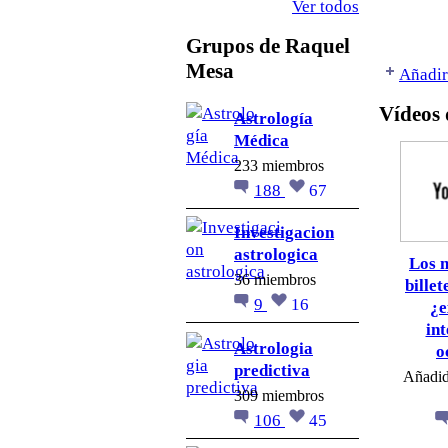
Ver todos
Grupos de Raquel
Mesa
Añadir
Vídeos
Astrología
Médica
233 miembros
188
67
Investigacion
astrologica
Los m
36 miembros
billet
9
16
¿e
in
Astrologia
o
predictiva
Añadi
309 miembros
106
45