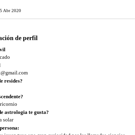
5 Abr 2020
ción de perfil
vil
icado
l
2@
gmail.com
e resides?
ascendente?
ricornio
de astrologia te gusta?
a solar
 persona: