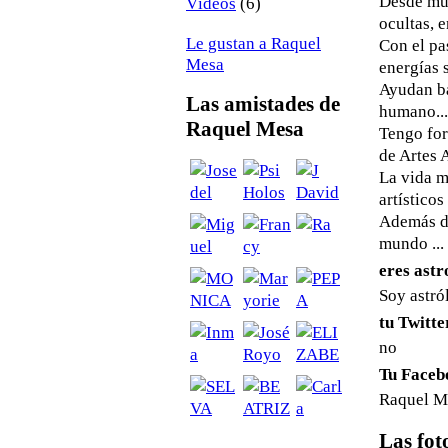
Desde muy
(6)
Vídeos
ocultas, e
Le gustan a Raquel
Con el pa
Mesa
energías 
Ayudan bá
Las amistades de
humano...
Raquel Mesa
Tengo for
de Artes 
La vida m
artístico
Además de
mundo ... 
eres astr
Soy astró
tu Twitte
no
Tu Facebo
Raquel M
Las fot