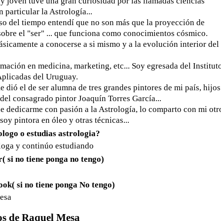
 joven tuve una gran curiosidad por las llamadas ciencias
n particular la Astrología...
so del tiempo entendí que no son más que la proyección de
sobre el "ser" ... que funciona como conocimientos cósmico.
sicamente a conocerse a si mismo y a la evolución interior del 
mación en medicina, marketing, etc... Soy egresada del Institut
Aplicadas del Uruguay.
e dió el de ser alumna de tres grandes pintores de mi país, hijos
s del consagrado pintor Joaquín Torres García...
 dedicarme con pasión a la Astrología, lo comparto con mi otr
soy pintora en óleo y otras técnicas...
ologo o estudias astrologia?
loga y continúo estudiando
r( si no tiene ponga no tengo)
ok( si no tiene ponga No tengo)
esa
os de Raquel Mesa