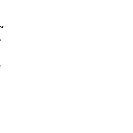
ser
o
o