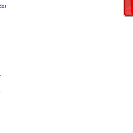
dos
i
a
)