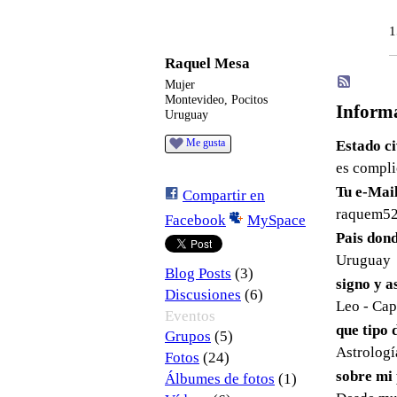
1
Raquel Mesa
Mujer
Montevideo, Pocitos
Informa
Uruguay
Me gusta
Estado ci
es compl
Tu e-Mai
Compartir en
raquem5
Facebook
MySpace
Pais dond
Uruguay
(3)
Blog Posts
signo y 
(6)
Discusiones
Leo - Cap
Eventos
que tipo 
(5)
Grupos
Astrologí
(24)
Fotos
sobre mi
(1)
Álbumes de fotos