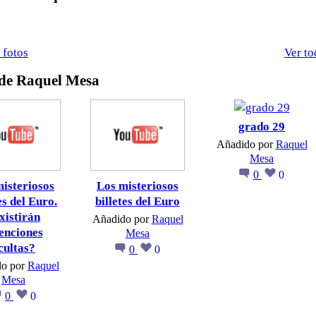
 fotos
Ver to
 de Raquel Mesa
grado 29
Añadido por
Raquel
Mesa
0
0
isteriosos
Los misteriosos
es del Euro.
billetes del Euro
xistirán
Añadido por
Raquel
tenciones
Mesa
cultas?
0
0
do por
Raquel
Mesa
0
0