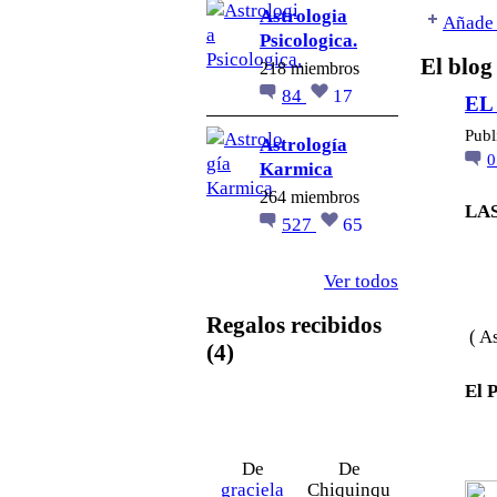
Astrologia
Añade 
Psicologica.
El blog
218 miembros
84
17
EL
Publ
Astrología
Karmica
264 miembros
LA
527
65
Ver todos
Regalos recibidos
( A
(4)
El 
De
De
graciela
Chiquinqu