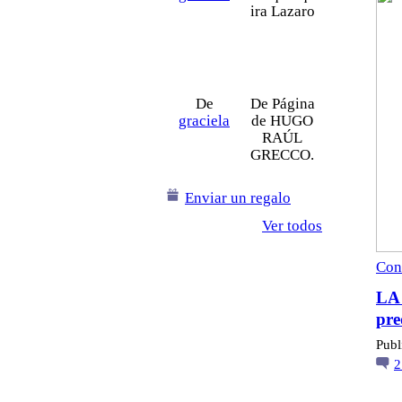
ira Lazaro
De
De Página
graciela
de HUGO
RAÚL
GRECCO.
Enviar un regalo
Ver todos
Con
LA
pre
Publ