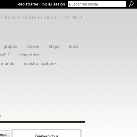
Registrarse
Iniciar sesión
 TODOS LO ASTROLOGOS DEL MUNDO
grupos
videos
blogs
fotos
as!!!!
efemerides
l mundo
nuestro facebook
!
egar
Bienvenido a