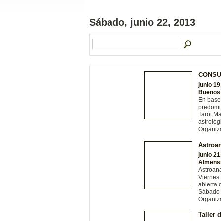
Sábado, junio 22, 2013
CONSU
junio 19
Buenos 
En base 
predomin
Tarot Ma
astrológ
Organiz
Astroan
junio 21
Almensil
Astroan
Viernes 
abierta 
Sábado 2
Organiz
Taller 