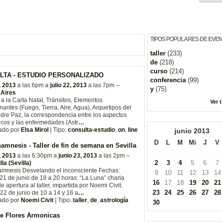
TIPOS POPULARES DE EVE
taller
(233)
de
(218)
curso
(214)
LTA - ESTUDIO PERSONALIZADO
conferencia
(99)
, 2013
a las 6pm a
julio 22, 2013
a las 7pm –
y
(75)
Aires
a la Carta Natal, Tránsitos, Elementos
Ver 
antes (Fuego, Tierra, Aire, Agua), Arquetipos del
dre Paz, la correspondencia entre los aspectos
icos y las enfermedades (Astr
…
ado por
Elsa Mirol
| Tipo:
consulta-estudio
,
on
,
line
junio
2013
D
L
M
Mi
J
V
amnesis - Taller de fin de semana en Sevilla
, 2013
a las 6:30pm a
junio 23, 2013
a las 2pm –
2
3
4
5
6
7
la (Sevilla)
amnesis Desvelando el inconsciente Fechas:
9
10
11
12
13
14
21 de junio de 18 a 20 horas: “La Luna” charla
16
17
18
19
20
21
de apertura al taller, impartida por Noemi Civit.
23
24
25
26
27
28
2 de junio de 10 a 14 y 16 a
…
ado por
Noemi Civit
| Tipo:
taller
,
de
,
astrología
30
de Flores Armonicas