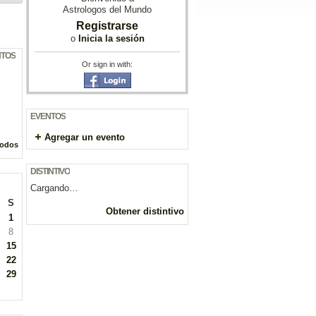
Astrologos del Mundo
Registrarse
o
Inicia la sesión
NTOS
Or sign in with:
EVENTOS
Agregar un evento
todos
DISTINTIVO
Cargando…
S
Obtener distintivo
1
8
15
22
29