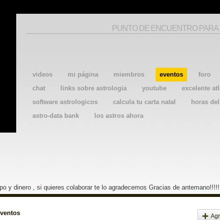
PUNTO DE ENCUENTRO PARA
videos
mi página
miembros
eventos
foro
chat
links sobre astrologia
youtube
excelente atl
software astrologicos
calcula tu carta natal
horas de
astro-data bank
los astros ahora
o y dinero , si quieres colaborar te lo agradecemos Gracias de antemano!!!!!
eventos
Agr