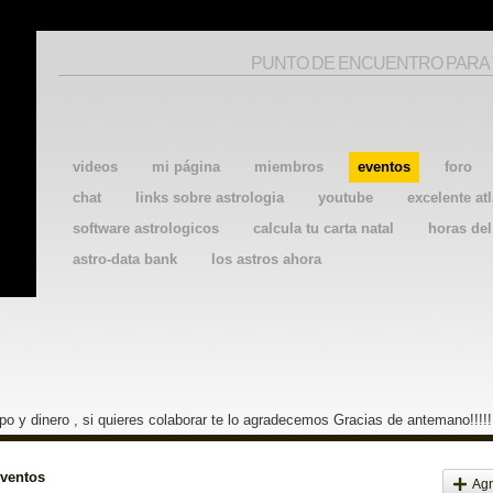
PUNTO DE ENCUENTRO PARA
videos
mi página
miembros
eventos
foro
chat
links sobre astrologia
youtube
excelente atl
software astrologicos
calcula tu carta natal
horas de
astro-data bank
los astros ahora
o y dinero , si quieres colaborar te lo agradecemos Gracias de antemano!!!!!
eventos
Agr