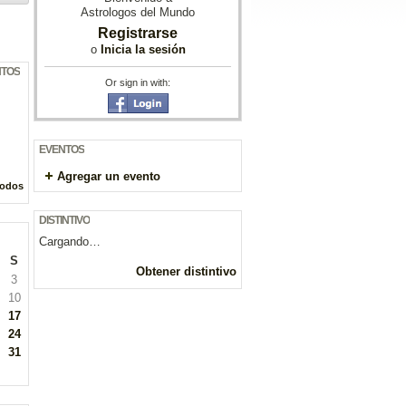
Astrologos del Mundo
Registrarse
o
Inicia la sesión
NTOS
Or sign in with:
EVENTOS
Agregar un evento
todos
DISTINTIVO
Cargando…
S
Obtener distintivo
3
10
17
24
31