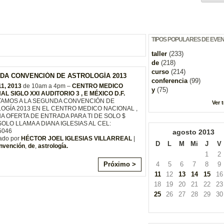
TIPOS POPULARES DE EVE
taller
(233)
de
(218)
curso
(214)
DA CONVENCIÓN DE ASTROLOGÍA 2013
conferencia
(99)
11, 2013
de 10am a 4pm –
CENTRO MEDICO
y
(75)
L SIGLO XXI AUDITORIO 3 , E MÉXICO D.F.
ITAMOS A LA SEGUNDA CONVENCIÓN DE
Ver 
OGÍA 2013 EN EL CENTRO MEDICO NACIONAL ,
A OFERTA DE ENTRADA PARA TI DE SOLO $
SOLO LLAMA A DIANA IGLESIAS AL CEL:
5046
agosto
2013
ado por
HÉCTOR JOEL IGLESIAS VILLARREAL
|
D
L
M
Mi
J
V
nvención
,
de
,
astrología.
1
2
Próximo >
4
5
6
7
8
9
11
12
13
14
15
16
18
19
20
21
22
23
25
26
27
28
29
30