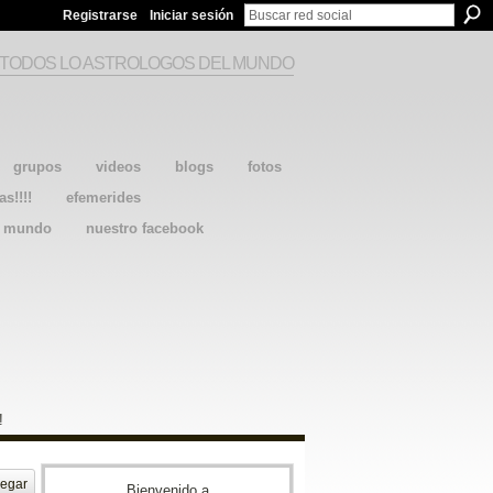
Registrarse
Iniciar sesión
 TODOS LO ASTROLOGOS DEL MUNDO
grupos
videos
blogs
fotos
as!!!!
efemerides
l mundo
nuestro facebook
!
egar
Bienvenido a