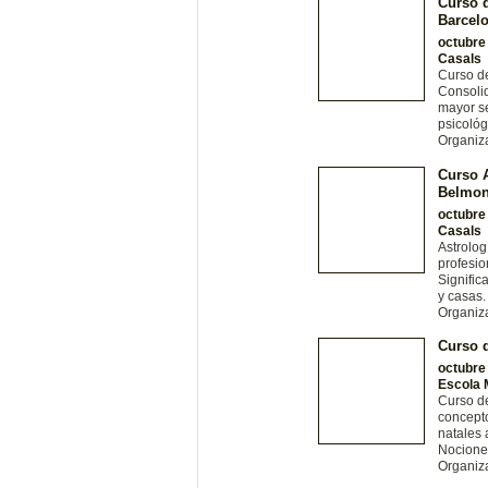
Curso d
Barcel
octubre
Casals
Curso de
Consolid
mayor se
psicológ
Organiz
Curso A
Belmon
octubre
Casals
Astrolog
profesio
Signific
y casas.
Organiz
Curso d
octubre
Escola 
Curso de
concepto
natales 
Nocione
Organiz