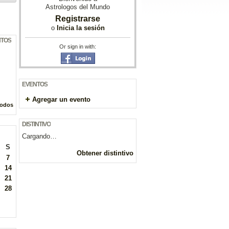
Astrologos del Mundo
Registrarse
o
Inicia la sesión
NTOS
Or sign in with:
EVENTOS
Agregar un evento
todos
DISTINTIVO
Cargando…
S
Obtener distintivo
7
14
21
28