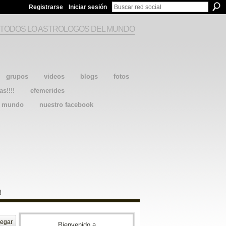
Registrarse
Iniciar sesión
 TODOS LO ASTROLOGOS DEL MUNDO
grupos
videos
blogs
fotos
as!!!!
efemerides
l mundo
nuestro facebook
!
egar
Bienvenido a