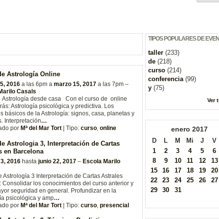
TIPOS POPULARES DE EVE
taller
(233)
de
(218)
curso
(214)
e Astrología Online
conferencia
(99)
5, 2016
a las 6pm a
marzo 15, 2017
a las 7pm –
y
(75)
Marilo Casals
 Astrología desde casa Con el curso de online
Ver 
ás: Astrología psicológica y predictiva. Los
os básicos de la Astrología: signos, casa, planetas y
. Interpretación
…
ado por
Mª del Mar Tort
| Tipo:
curso
,
online
enero
2017
D
L
M
Mi
J
V
e Astrologia 3, Interpretación de Cartas
1
2
3
4
5
6
s en Barcelona
8
9
10
11
12
13
 3, 2016
hasta
junio 22, 2017
–
Escola Marilo
15
16
17
18
19
20
 Astrología 3 Interpretación de Cartas Astrales
22
23
24
25
26
27
: Consolidar los conocimientos del curso anterior y
29
30
31
yor seguridad en general. Profundizar en la
ía psicológica y amp
…
ado por
Mª del Mar Tort
| Tipo:
curso
,
presencial