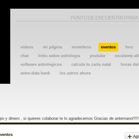
PUNTO DE ENCUENTRO PARA
videos
mi página
miembros
eventos
foro
chat
links sobre astrologia
youtube
excelente atl
software astrologicos
calcula tu carta natal
horas de
astro-data bank
los astros ahora
o y dinero , si quieres colaborar te lo agradecemos Gracias de antemano!!!!!
eventos
Agr