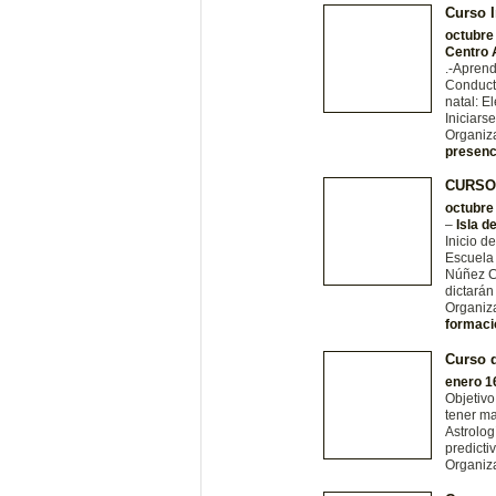
Curso I
octubre
Centro 
.-Aprend
Conductu
natal: E
Iniciars
Organiz
presenc
CURSO
octubre
–
Isla d
Inicio d
Escuela 
Núñez C
dictarán
Organiz
formaci
Curso d
enero 1
Objetivo
tener ma
Astrolog
predict
Organiz