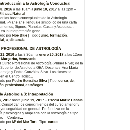
ntroducción a la Astrología Conductual
 8, 2016
a las 10am a
junio 10, 2017
a las 2pm –
Althaea Natural
er las bases conceptuales de la Astrología
al. .-Manejar el lenguaje simbólico de una carta
lementos, Signos, Planetas, Casas y Aspectos. .-
e en la interpretación gene
…
ado por
Noe Blue
| Tipo:
curso
,
formación
,
ial
,
a
,
distancia
 PROFESIONAL DE ASTROLOGÍA
 21, 2016
a las 8:30am a
enero 20, 2017
a las 12pm
e Margarita, Venezuela
el Curso Profesional de Astrología (Primer Nivel) de la
Superior de Astrología GEA. Docentes: Ana María
amejo y Pedro González Silva. Las clases se
 en el Centro Holíst
…
ado por
Pedro González Silva
| Tipo:
curso
,
de
,
ón
,
profesional
,
astrólogos
e Astrologia 3: Interpretación
6, 2017
hasta
junio 19, 2017
–
Escola Marilo Casals
: Consolidar los conocimientos del curso anterior y
yor seguridad en general. Profundizar en la
ía psicológica y ampliarla con la Astrología de tipo
ivo. Conteni
…
ado por
Mª del Mar Tort
| Tipo:
curso