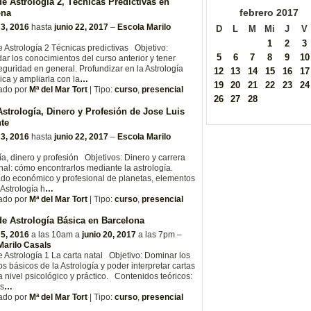
e Astrología 2, Técnicas Predictivas en
febrero
2017
ona
 3, 2016
hasta
junio 22, 2017
–
Escola Marilo
D
L
M
Mi
J
V
1
2
3
 Astrología 2 Técnicas predictivas Objetivo:
5
6
7
8
9
10
ar los conocimientos del curso anterior y tener
guridad en general. Profundizar en la Astrología
12
13
14
15
16
17
ica y ampliarla con la
…
19
20
21
22
23
24
ado por
Mª del Mar Tort
| Tipo:
curso
,
presencial
26
27
28
strología, Dinero y Profesión de Jose Luis
te
 3, 2016
hasta
junio 22, 2017
–
Escola Marilo
ía, dinero y profesión Objetivos: Dinero y carrera
nal: cómo encontrarlos mediante la astrología.
ado económico y profesional de planetas, elementos
 Astrología h
…
ado por
Mª del Mar Tort
| Tipo:
curso
,
presencial
e Astrología Básica en Barcelona
 5, 2016
a las 10am a
junio 20, 2017
a las 7pm –
Marilo Casals
 Astrología 1 La carta natal Objetivo: Dominar los
s básicos de la Astrología y poder interpretar cartas
a nivel psicológico y práctico. Contenidos teóricos:
s
…
ado por
Mª del Mar Tort
| Tipo:
curso
,
presencial