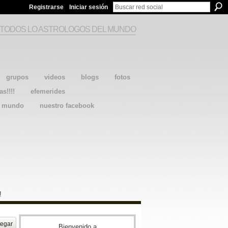
Registrarse
Iniciar sesión
 TODOS LO ASTROLOGOS DEL MUNDO
grupos
videos
blogs
fotos
as!!!!
efemerides
l mundo
nuestro facebook
!
egar
Bienvenido a