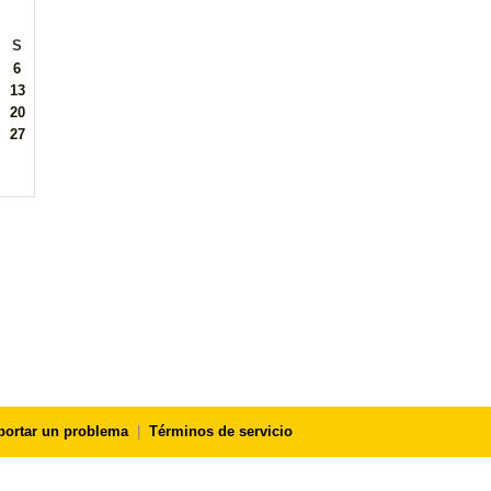
S
6
13
20
27
portar un problema
|
Términos de servicio