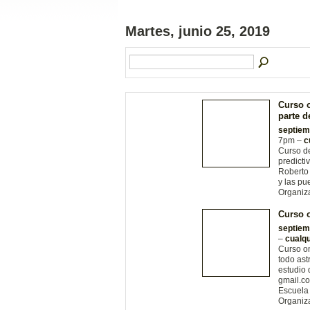
Martes, junio 25, 2019
Curso o
parte 
septiem
7pm –
c
Curso de
predicti
Roberto 
y las pu
Organiz
Curso o
septiem
–
cualqu
Curso on
todo ast
estudio 
gmail.c
Escuela 
Organiz