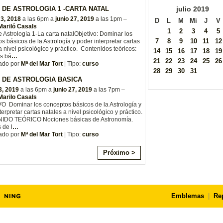
julio
2019
 DE ASTROLOGIA 1 -CARTA NATAL
 3, 2018
a las 6pm a
junio 27, 2019
a las 1pm –
D
L
M
Mi
J
V
Mariló Casals
1
2
3
4
5
 Astrología 1-La carta natal ​Objetivo: Dominar los
7
8
9
10
11
12
s básicos de la Astrología y poder interpretar cartas
a nivel psicológico y práctico. Contenidos teóricos:
14
15
16
17
18
19
s bá
…
21
22
23
24
25
26
ado por
Mª del Mar Tort
| Tipo:
curso
28
29
30
31
 DE ASTROLOGIA BASICA
3, 2019
a las 6pm a
junio 27, 2019
a las 7pm –
Marilo Casals
O Dominar los conceptos básicos de la Astrología y
terpretar cartas natales a nivel psicológico y práctico.
DO TEÓRICO Nociones básicas de Astronomía.
 de l
…
ado por
Mª del Mar Tort
| Tipo:
curso
Próximo >
Emblemas
|
Re