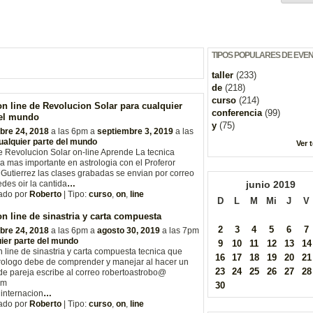
TIPOS POPULARES DE EVE
taller
(233)
de
(218)
curso
(214)
n line de Revolucion Solar para cualquier
conferencia
(99)
del mundo
y
(75)
bre 24, 2018
a las 6pm a
septiembre 3, 2019
a las
ualquier parte del mundo
Ver 
 Revolucion Solar on-line Aprende La tecnica
va mas importante en astrologia con el Proferor
Gutierrez las clases grabadas se envian por correo
edes oir la cantida
…
junio
2019
ado por
Roberto
| Tipo:
curso
,
on
,
line
D
L
M
Mi
J
V
n line de sinastria y carta compuesta
2
3
4
5
6
7
bre 24, 2018
a las 6pm a
agosto 30, 2019
a las 7pm
ier parte del mundo
9
10
11
12
13
14
 line de sinastria y carta compuesta tecnica que
16
17
18
19
20
21
rologo debe de comprender y manejar al hacer un
23
24
25
26
27
28
de pareja escribe al correo robertoastrobo@
om
30
internacion
…
ado por
Roberto
| Tipo:
curso
,
on
,
line