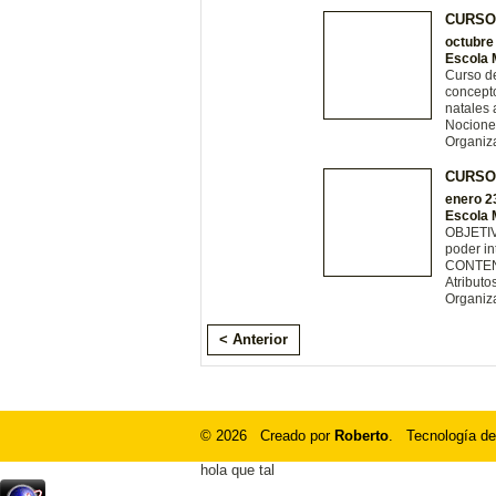
CURSO
octubre
Escola 
Curso de
concepto
natales 
Nocione
Organiz
CURSO
enero 2
Escola 
OBJETIV
poder in
CONTENI
Atributos
Organiz
< Anterior
© 2026 Creado por
Roberto
. Tecnología de
hola que tal