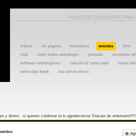
PUNTO DE ENCUENTRO PARA
videos
mi página
miembros
eventos
foro
chat
links sobre astrologia
youtube
excelente atl
software astrologicos
calcula tu carta natal
horas de
astro-data bank
los astros ahora
o y dinero , si quieres colaborar te lo agradecemos Gracias de antemano!!!!!
eventos
Agr