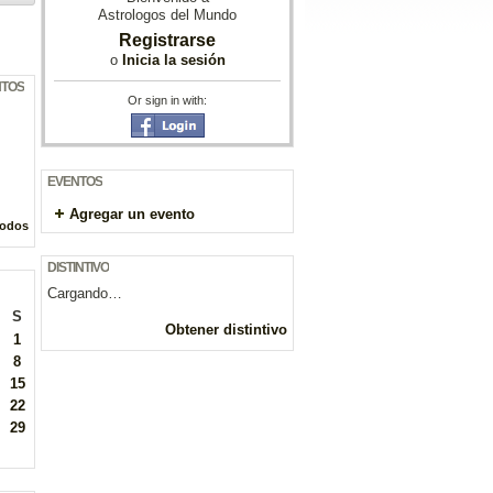
Astrologos del Mundo
Registrarse
o
Inicia la sesión
NTOS
Or sign in with:
EVENTOS
Agregar un evento
todos
DISTINTIVO
Cargando…
S
Obtener distintivo
1
8
15
22
29